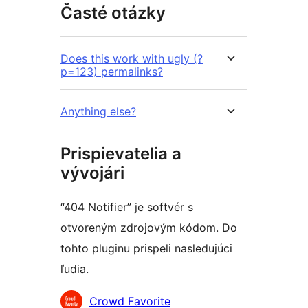
Časté otázky
Does this work with ugly (?
p=123) permalinks?
Anything else?
Prispievatelia a
vývojári
“404 Notifier” je softvér s
otvoreným zdrojovým kódom. Do
tohto pluginu prispeli nasledujúci
ľudia.
Prispievatelia
Crowd Favorite