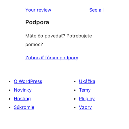
recenzií
hviezdičkovým
s
reviews
Your review
See all
hodnotením
1-
Podpora
hviezdičkovým
hodnotením
Máte čo povedať? Potrebujete
pomoc?
Zobraziť fórum podpory
O WordPress
Ukážka
Novinky
Témy
Hosting
Pluginy
Súkromie
Vzory