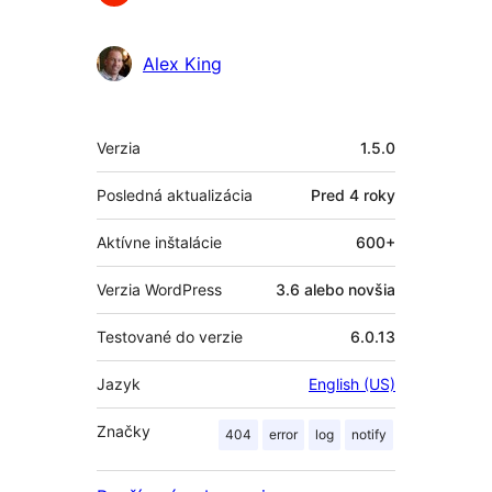
Alex King
Meta
Verzia
1.5.0
Posledná aktualizácia
Pred
4 roky
Aktívne inštalácie
600+
Verzia WordPress
3.6 alebo novšia
Testované do verzie
6.0.13
Jazyk
English (US)
Značky
404
error
log
notify