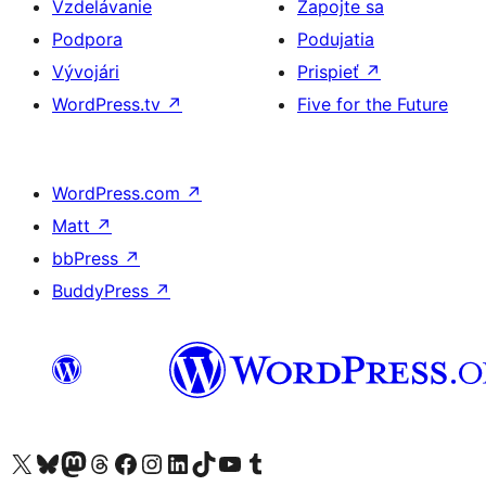
Vzdelávanie
Zapojte sa
Podpora
Podujatia
Vývojári
Prispieť
↗
WordPress.tv
↗
Five for the Future
WordPress.com
↗
Matt
↗
bbPress
↗
BuddyPress
↗
Navštívte náš účet na X (predtým Twitter)
Navštívte náš účet na platforme Bluesky
Navštívte náš účet na Mastodone
Navštívte náš účet na platforme Threads
Navštívte našu stránku na Facebooku
Navštívte náš účet Instagram
Navštívte náš účet LinkedIn
Navštívte náš účet na platforme TikTok
Navštívte náš kanál YouTube
Navštívte náš účet na platforme Tumblr