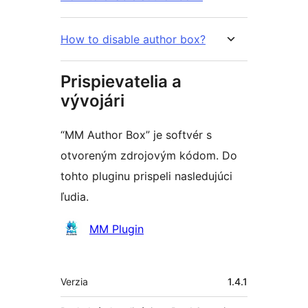
How to disable author box?
Prispievatelia a
vývojári
“MM Author Box” je softvér s
otvoreným zdrojovým kódom. Do
tohto pluginu prispeli nasledujúci
ľudia.
Prispievatelia
MM Plugin
Meta
Verzia
1.4.1