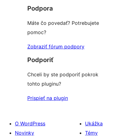
hodnotením
1-
Podpora
hviezdičkovým
hodnotením
Máte čo povedať? Potrebujete
pomoc?
Zobraziť fórum podpory
Podporiť
Chceli by ste podporiť pokrok
tohto pluginu?
Prispieť na plugin
O WordPress
Ukážka
Novinky
Témy