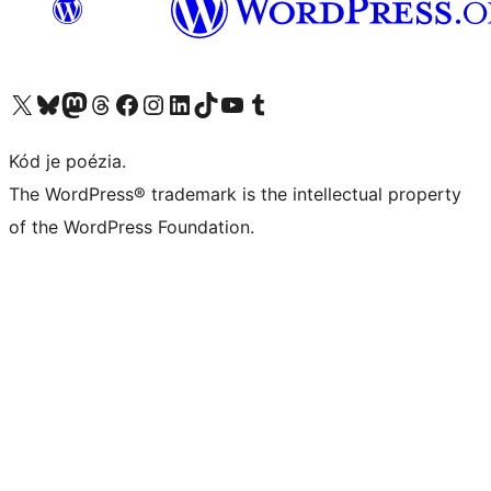
Navštívte náš účet na X (predtým Twitter)
Navštívte náš účet na platforme Bluesky
Navštívte náš účet na Mastodone
Navštívte náš účet na platforme Threads
Navštívte našu stránku na Facebooku
Navštívte náš účet Instagram
Navštívte náš účet LinkedIn
Navštívte náš účet na platforme TikTok
Navštívte náš kanál YouTube
Navštívte náš účet na platforme Tumblr
Kód je poézia.
The WordPress® trademark is the intellectual property
of the WordPress Foundation.