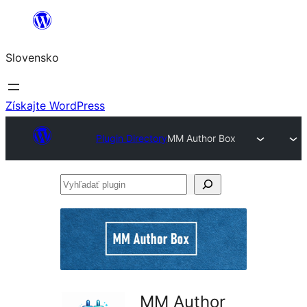
Prejsť
na
Slovensko
obsah
Získajte WordPress
Plugin Directory
MM Author Box
Vyhľadať
plugin
MM Author