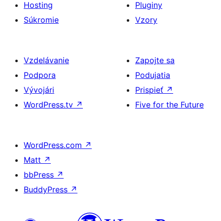
Hosting
Pluginy
Súkromie
Vzory
Vzdelávanie
Zapojte sa
Podpora
Podujatia
Vývojári
Prispieť
↗
WordPress.tv
↗
Five for the Future
WordPress.com
↗
Matt
↗
bbPress
↗
BuddyPress
↗