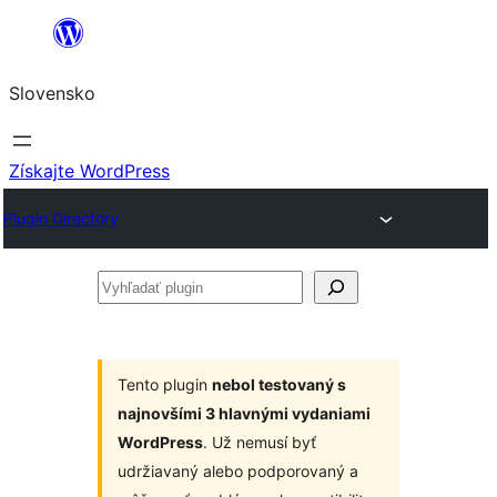
Prejsť
na
Slovensko
obsah
Získajte WordPress
Plugin Directory
Vyhľadať
plugin
Tento plugin
nebol testovaný s
najnovšími 3 hlavnými vydaniami
WordPress
. Už nemusí byť
udržiavaný alebo podporovaný a