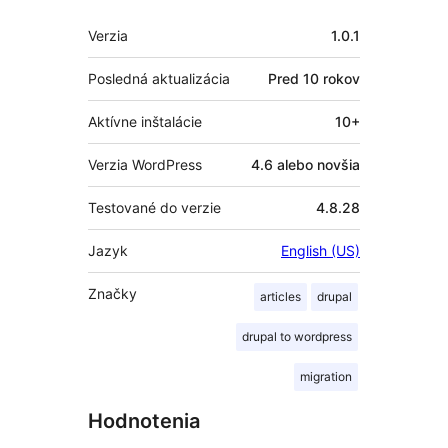
Meta
Verzia
1.0.1
Posledná aktualizácia
Pred
10 rokov
Aktívne inštalácie
10+
Verzia WordPress
4.6 alebo novšia
Testované do verzie
4.8.28
Jazyk
English (US)
Značky
articles
drupal
drupal to wordpress
migration
Hodnotenia