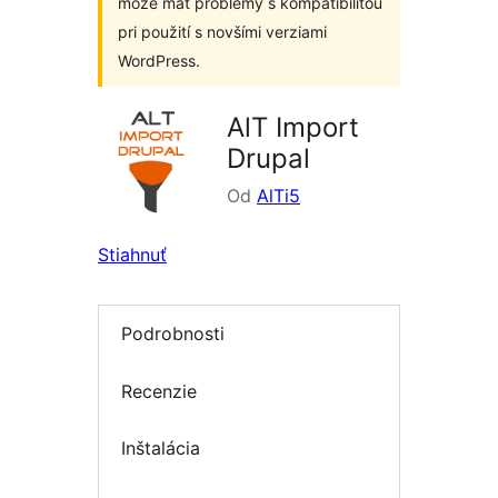
môže mať problémy s kompatibilitou
pri použití s novšími verziami
WordPress.
AlT Import
Drupal
Od
AlTi5
Stiahnuť
Podrobnosti
Recenzie
Inštalácia