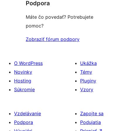
Podpora
hviezdičkovým
hodnotením
Máte čo povedať? Potrebujete
pomoc?
Zobraziť fórum podpory
O WordPress
Ukážka
Novinky
Témy
Hosting
Pluginy
Súkromie
Vzory
Vzdelávanie
Zapojte sa
Podpora
Podujatia
Vývojári
Prispieť
↗