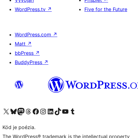
WordPress.tv
↗
Five for the Future
WordPress.com
↗
Matt
↗
bbPress
↗
BuddyPress
↗
Navštívte náš účet na X (predtým Twitter)
Navštívte náš účet na platforme Bluesky
Navštívte náš účet na Mastodone
Navštívte náš účet na platforme Threads
Navštívte našu stránku na Facebooku
Navštívte náš účet Instagram
Navštívte náš účet LinkedIn
Navštívte náš účet na platforme TikTok
Navštívte náš kanál YouTube
Navštívte náš účet na platforme Tumblr
Kód je poézia.
The WordPress® trademark is the intellectual property