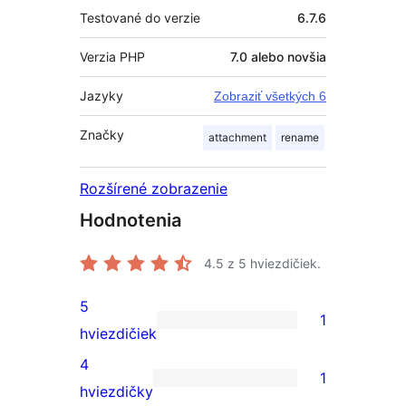
Testované do verzie
6.7.6
Verzia PHP
7.0 alebo novšia
Jazyky
Zobraziť všetkých 6
Značky
attachment
rename
Rozšírené zobrazenie
Hodnotenia
4.5
z 5 hviezdičiek.
5
1
1
hviezdičiek
recenzia
4
1
s
1
hviezdičky