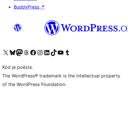
BuddyPress
↗
Navštívte náš účet na X (predtým Twitter)
Navštívte náš účet na platforme Bluesky
Navštívte náš účet na Mastodone
Navštívte náš účet na platforme Threads
Navštívte našu stránku na Facebooku
Navštívte náš účet Instagram
Navštívte náš účet LinkedIn
Navštívte náš účet na platforme TikTok
Navštívte náš kanál YouTube
Navštívte náš účet na platforme Tumblr
Kód je poézia.
The WordPress® trademark is the intellectual property
of the WordPress Foundation.