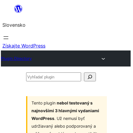
Prejsť
na
Slovensko
obsah
Získajte WordPress
Plugin Directory
Vyhľadať
plugin
Tento plugin
nebol testovaný s
najnovšími 3 hlavnými vydaniami
WordPress
. Už nemusí byť
udržiavaný alebo podporovaný a