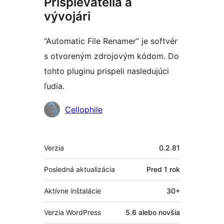
Prispievatelia a
vývojári
“Automatic File Renamer” je softvér
s otvoreným zdrojovým kódom. Do
tohto pluginu prispeli nasledujúci
ľudia.
Prispievatelia
Cellophile
Meta
Verzia
0.2.81
Posledná aktualizácia
Pred
1 rok
Aktívne inštalácie
30+
Verzia WordPress
5.6 alebo novšia