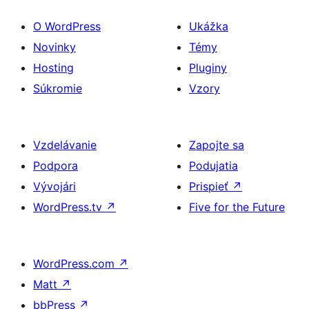
O WordPress
Ukážka
Novinky
Témy
Hosting
Pluginy
Súkromie
Vzory
Vzdelávanie
Zapojte sa
Podpora
Podujatia
Vývojári
Prispieť
↗
WordPress.tv
↗
Five for the Future
WordPress.com
↗
Matt
↗
bbPress
↗