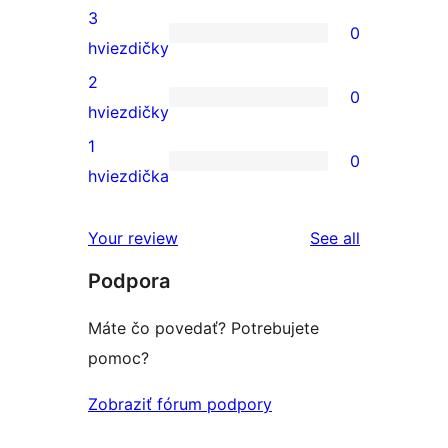
5-
recenzia
3
0
hviezdičkovým
s
0
hviezdičky
hodnotením
4-
recenzií
2
0
hviezdičkovým
s
0
hviezdičky
hodnotením
3-
recenzií
1
0
hviezdičkovým
s
0
hviezdička
hodnotením
2-
recenzií
hviezdičkovým
s
reviews
Your review
See all
hodnotením
1-
Podpora
hviezdičkovým
hodnotením
Máte čo povedať? Potrebujete
pomoc?
Zobraziť fórum podpory