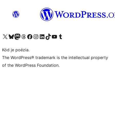
Navštívte náš účet na X (predtým Twitter)
Navštívte náš účet na platforme Bluesky
Navštívte náš účet na Mastodone
Navštívte náš účet na platforme Threads
Navštívte našu stránku na Facebooku
Navštívte náš účet Instagram
Navštívte náš účet LinkedIn
Navštívte náš účet na platforme TikTok
Navštívte náš kanál YouTube
Navštívte náš účet na platforme Tumblr
Kód je poézia.
The WordPress® trademark is the intellectual property
of the WordPress Foundation.