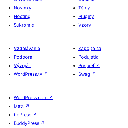
Novinky
Témy
Hosting
Pluginy
Súkromie
Vzory
Vzdelávanie
Zapojte sa
Podpora
Podujatia
Vývojári
Prispieť
↗
WordPress.tv
↗
Swag
↗
WordPress.com
↗
Matt
↗
bbPress
↗
BuddyPress
↗