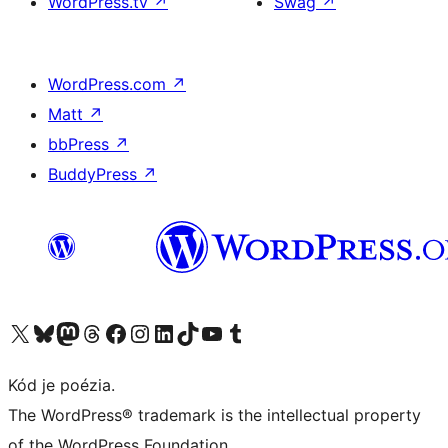
WordPress.tv
↗
Swag
↗
WordPress.com
↗
Matt
↗
bbPress
↗
BuddyPress
↗
Navštívte náš účet na X (predtým Twitter)
Navštívte náš účet na platforme Bluesky
Navštívte náš účet na Mastodone
Navštívte náš účet na platforme Threads
Navštívte našu stránku na Facebooku
Navštívte náš účet Instagram
Navštívte náš účet LinkedIn
Navštívte náš účet na platforme TikTok
Navštívte náš kanál YouTube
Navštívte náš účet na platforme Tumblr
Kód je poézia.
The WordPress® trademark is the intellectual property
of the WordPress Foundation.