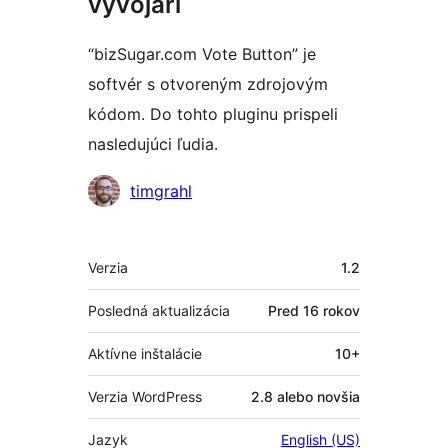
vývojári
“bizSugar.com Vote Button” je
softvér s otvoreným zdrojovým
kódom. Do tohto pluginu prispeli
nasledujúci ľudia.
Prispievatelia
timgrahl
Meta
Verzia
1.2
Posledná aktualizácia
Pred
16 rokov
Aktívne inštalácie
10+
Verzia WordPress
2.8 alebo novšia
Jazyk
English (US)