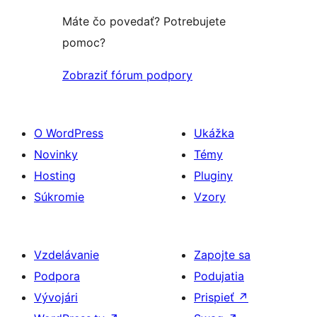
Máte čo povedať? Potrebujete
pomoc?
Zobraziť fórum podpory
O WordPress
Ukážka
Novinky
Témy
Hosting
Pluginy
Súkromie
Vzory
Vzdelávanie
Zapojte sa
Podpora
Podujatia
Vývojári
Prispieť
↗