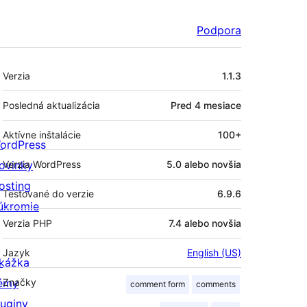
Podpora
Meta
Verzia
1.1.3
Posledná aktualizácia
Pred
4 mesiace
Aktívne inštalácie
100+
ordPress
ovinky
Verzia WordPress
5.0 alebo novšia
osting
Testované do verzie
6.9.6
úkromie
Verzia PHP
7.4 alebo novšia
Jazyk
English (US)
kážka
émy
Značky
comment form
comments
luginy