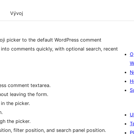
Vývoj
ji picker to the default WordPress comment
s into comments quickly, with optional search, recent
O
W
N
H
ress comment textarea.
S
hout leaving the form.
in the picker.
n.
U
gh the picker.
T
tion, filter position, and search panel position.
P