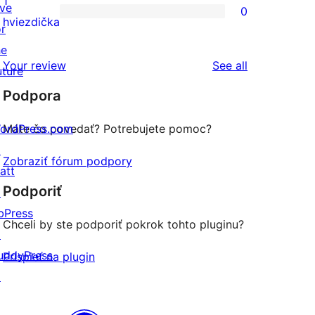
1
ive
0
hviezdičkovým
s
0
hviezdička
or
hodnotením
2-
recenzií
he
hviezdičkovým
s
reviews
Your review
See all
uture
hodnotením
1-
Podpora
hviezdičkovým
hodnotením
ordPress.com
Máte čo povedať? Potrebujete pomoc?
↗
Zobraziť fórum podpory
att
Podporiť
↗
bPress
Chceli by ste podporiť pokrok tohto pluginu?
↗
uddyPress
Prispieť na plugin
↗