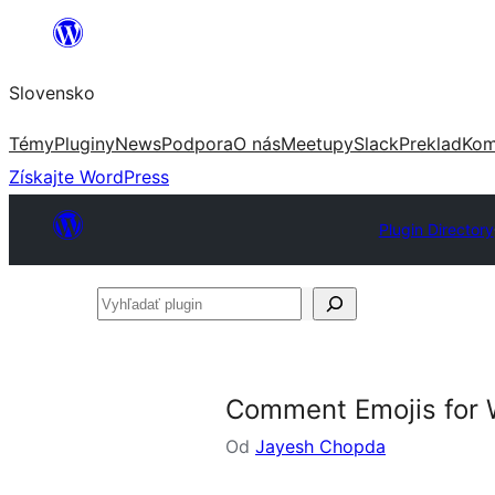
Prejsť
na
Slovensko
obsah
Témy
Pluginy
News
Podpora
O nás
Meetupy
Slack
Preklad
Kom
Získajte WordPress
Plugin Directory
Vyhľadať
plugin
Comment Emojis for
Od
Jayesh Chopda