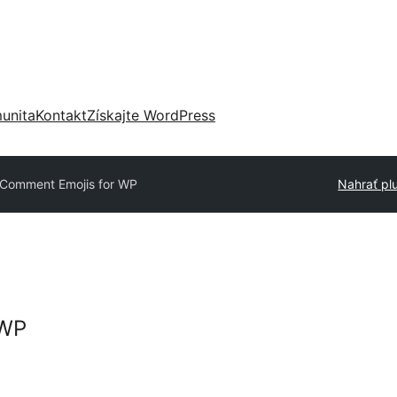
unita
Kontakt
Získajte WordPress
Comment Emojis for WP
Nahrať pl
 WP