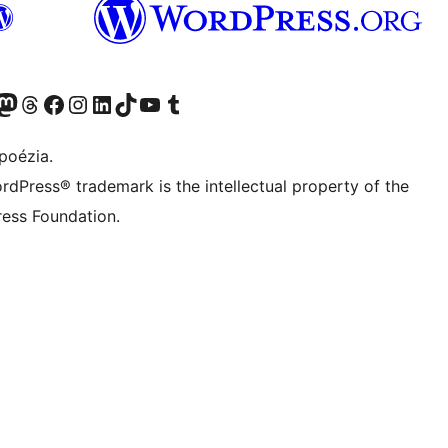
predtým Twitter)
 účet na platforme Bluesky
avštívte náš účet na Mastodone
Navštívte náš účet na platforme Threads
Navštívte našu stránku na Facebooku
Navštívte náš účet Instagram
Navštívte náš účet LinkedIn
Navštívte náš účet na platforme TikTok
Navštívte náš kanál YouTube
Navštívte náš účet na platforme Tumblr
poézia.
rdPress® trademark is the intellectual property of the
ess Foundation.