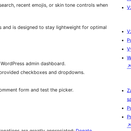
search, recent emojis, or skin tone controls when
V
 and is designed to stay lightweight for optimal
V
P
V
W
r WordPress admin dashboard.
he provided checkboxes and dropdowns.
omment form and test the picker.
Z
s
P
P
donations are greatly appreciated:
Donate