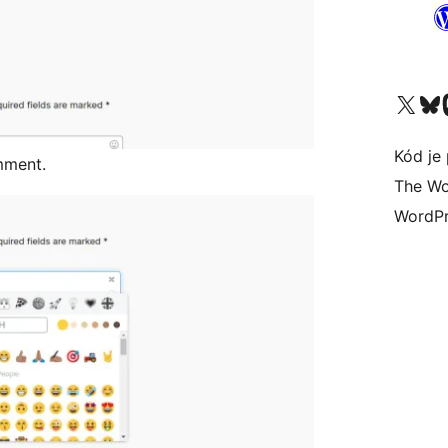
Navštívte náš účet na X (
Navštívte náš
N
Kód je 
mment.
The Wo
WordPr