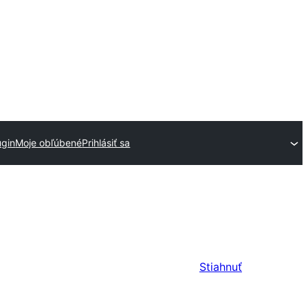
ugin
Moje obľúbené
Prihlásiť sa
Stiahnuť