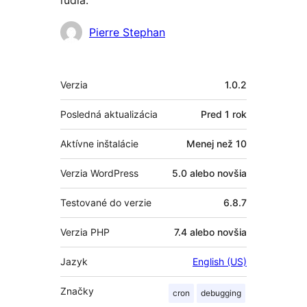
ľudia.
Prispievatelia
Pierre Stephan
Meta
Verzia
1.0.2
Posledná aktualizácia
Pred
1 rok
Aktívne inštalácie
Menej než 10
Verzia WordPress
5.0 alebo novšia
Testované do verzie
6.8.7
Verzia PHP
7.4 alebo novšia
Jazyk
English (US)
Značky
cron
debugging