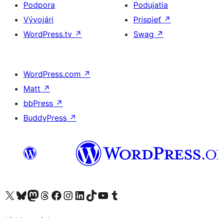
Podpora
Podujatia
Vývojári
Prispieť
↗
WordPress.tv
↗
Swag
↗
WordPress.com
↗
Matt
↗
bbPress
↗
BuddyPress
↗
Navštívte náš účet na X (predtým Twitter)
Navštívte náš účet na platforme Bluesky
Navštívte náš účet na Mastodone
Navštívte náš účet na platforme Threads
Navštívte našu stránku na Facebooku
Navštívte náš účet Instagram
Navštívte náš účet LinkedIn
Navštívte náš účet na platforme TikTok
Navštívte náš kanál YouTube
Navštívte náš účet na platforme Tumblr