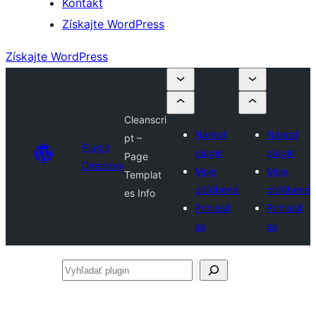
Kontakt
Získajte WordPress
Získajte WordPress
Cleanscri
Nahrať
Nahrať
pt –
Plugin
plugin
plugin
Page
Directory
Moje
Moje
Templat
obľúbené
obľúbené
es Info
Prihlásiť
Prihlásiť
sa
sa
Vyhľadať
plugin