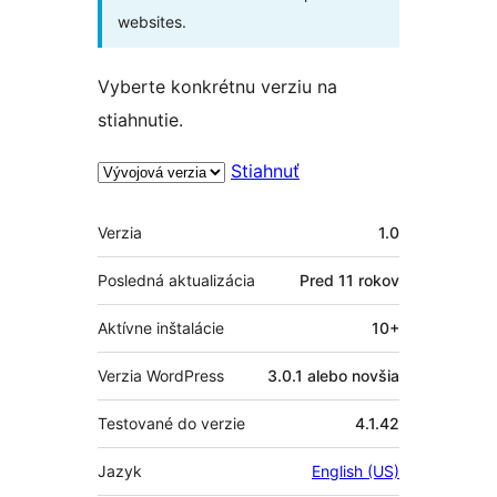
websites.
Vyberte konkrétnu verziu na
stiahnutie.
Stiahnuť
Meta
Verzia
1.0
Posledná aktualizácia
Pred
11 rokov
Aktívne inštalácie
10+
Verzia WordPress
3.0.1 alebo novšia
Testované do verzie
4.1.42
Jazyk
English (US)