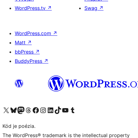
WordPress.tv
↗
Swag
↗
WordPress.com
↗
Matt
↗
bbPress
↗
BuddyPress
↗
Navštívte náš účet na X (predtým Twitter)
Navštívte náš účet na platforme Bluesky
Navštívte náš účet na Mastodone
Navštívte náš účet na platforme Threads
Navštívte našu stránku na Facebooku
Navštívte náš účet Instagram
Navštívte náš účet LinkedIn
Navštívte náš účet na platforme TikTok
Navštívte náš kanál YouTube
Navštívte náš účet na platforme Tumblr
Kód je poézia.
The WordPress® trademark is the intellectual property