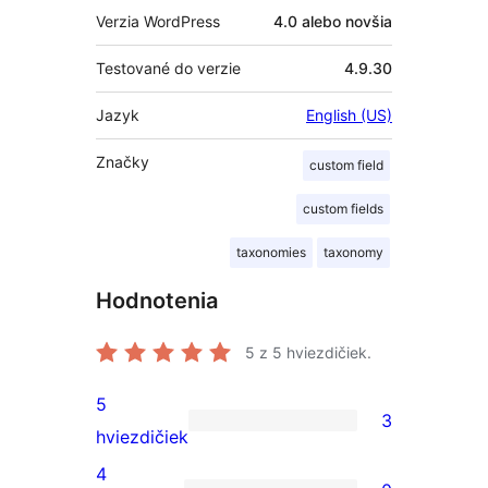
Verzia WordPress
4.0 alebo novšia
Testované do verzie
4.9.30
Jazyk
English (US)
Značky
custom field
custom fields
taxonomies
taxonomy
Hodnotenia
5
z 5 hviezdičiek.
5
3
3
hviezdičiek
recenzie
4