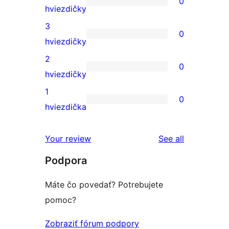
0
s
0
hviezdičky
5-
recenzií
3
0
hviezdičkovým
s
0
hviezdičky
hodnotením
4-
recenzií
2
0
hviezdičkovým
s
0
hviezdičky
hodnotením
3-
recenzií
1
0
hviezdičkovým
s
0
hviezdička
hodnotením
2-
recenzií
hviezdičkovým
s
reviews
Your review
See all
hodnotením
1-
Podpora
hviezdičkovým
hodnotením
Máte čo povedať? Potrebujete
pomoc?
Zobraziť fórum podpory