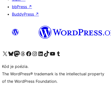
bbPress
↗
BuddyPress
↗
Navštívte náš účet na X (predtým Twitter)
Navštívte náš účet na platforme Bluesky
Navštívte náš účet na Mastodone
Navštívte náš účet na platforme Threads
Navštívte našu stránku na Facebooku
Navštívte náš účet Instagram
Navštívte náš účet LinkedIn
Navštívte náš účet na platforme TikTok
Navštívte náš kanál YouTube
Navštívte náš účet na platforme Tumblr
Kód je poézia.
The WordPress® trademark is the intellectual property
of the WordPress Foundation.