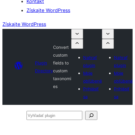
Kontakt
Získajte WordPress
Získajte WordPress
Convert
custom
Nahrať
Nahrať
Plugin
fields to
plugin
plugin
Directory
custom
Moje
Moje
taxonomi
obľúbené
obľúbené
es
Prihlásiť
Prihlásiť
sa
sa
Vyhľadať
plugin