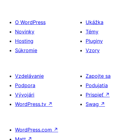
O WordPress
Ukážka
Novinky
Témy
Hosting
Pluginy
Súkromie
Vzory
Vzdelávanie
Zapojte sa
Podpora
Podujatia
Vývojári
Prispieť
↗
WordPress.tv
↗
Swag
↗
WordPress.com
↗
Matt
↗