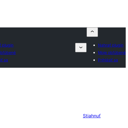
 plugin
Nahrať plugin
obľúbené
Moje obľúbené
iť sa
Prihlásiť sa
Stiahnuť