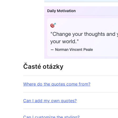
Časté otázky
Where do the quotes come from?
Can I add my own quotes?
Can I customize the styling?