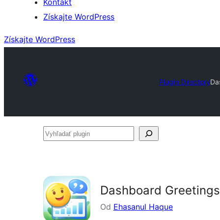
Kontakt
Získajte WordPress
Získajte WordPress
Plugin Directory
Da
Vyhľadať
plugin
Dashboard Greetings
Od
Ehasanul Haque