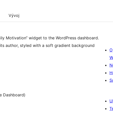
Vývoj
ily Motivation“ widget to the WordPress dashboard.
s author, styled with a soft gradient background
O
W
N
H
S
he Dashboard)
U
T