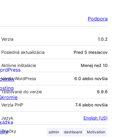
Podpora
Meta
Verzia
1.0.2
Posledná aktualizácia
Pred
5 mesiacov
Aktívne inštalácie
Menej než 10
ordPress
ovinky
Verzia WordPress
6.0 alebo novšia
osting
Testované do verzie
6.9.6
úkromie
Verzia PHP
7.4 alebo novšia
Jazyk
English (US)
kážka
émy
Značky
admin
dashboard
Motivation