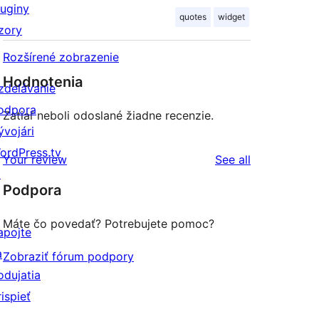
luginy
quotes
widget
zory
Rozšírené zobrazenie
Hodnotenia
zdelávanie
odpora
Zatiaľ neboli odoslané žiadne recenzie.
ývojári
ordPress.tv
reviews
Your review
See all
↗
Podpora
Máte čo povedať? Potrebujete pomoc?
apojte
a
Zobraziť fórum podpory
odujatia
rispieť
↗