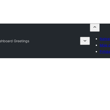
Nahrať
shboard Greetings
Moje 
Prihlás