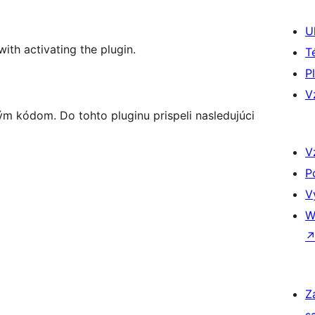
U
with activating the plugin.
T
P
V
ým kódom. Do tohto pluginu prispeli nasledujúci
V
P
V
W
Z