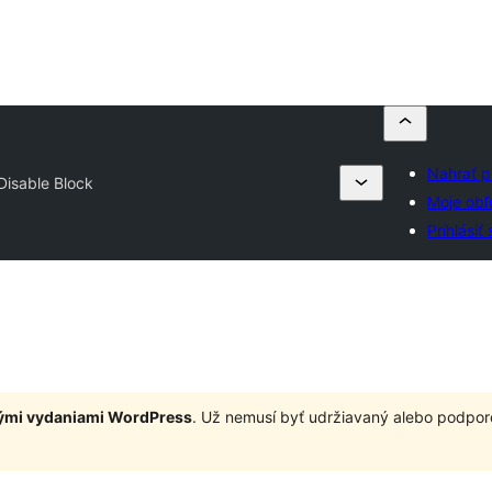
Nahrať p
Disable Block
Moje ob
Prihlásiť 
nými vydaniami WordPress
. Už nemusí byť udržiavaný alebo podpor