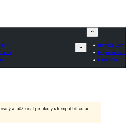
lugin
Nahrať plugin
ľúbené
Moje obľúbené
sa
Prihlásiť sa
ovaný a môže mať problémy s kompatibilitou pri