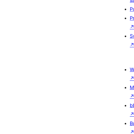
s
P
P
S
W
M
b
B