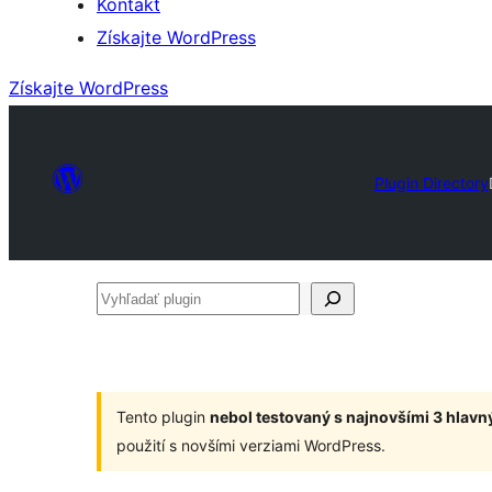
Kontakt
Získajte WordPress
Získajte WordPress
Plugin Directory
Vyhľadať
plugin
Tento plugin
nebol testovaný s najnovšími 3 hlav
použití s novšími verziami WordPress.