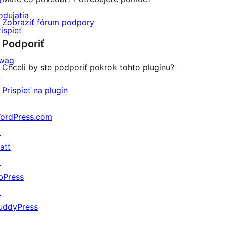
a
odujatia
Zobraziť fórum podpory
rispieť
Podporiť
↗
wag
Chceli by ste podporiť pokrok tohto pluginu?
↗
Prispieť na plugin
ordPress.com
↗
att
↗
bPress
↗
uddyPress
↗