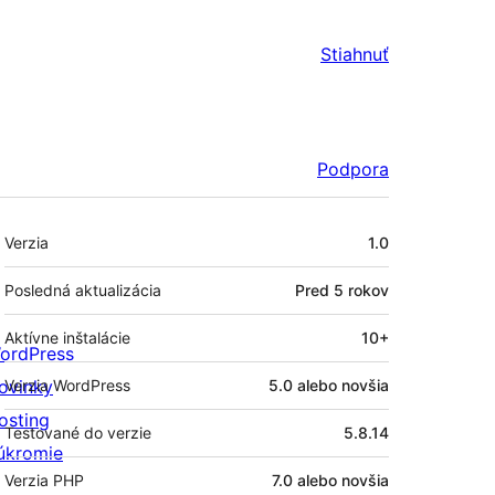
Stiahnuť
Podpora
Meta
Verzia
1.0
Posledná aktualizácia
Pred
5 rokov
Aktívne inštalácie
10+
ordPress
ovinky
Verzia WordPress
5.0 alebo novšia
osting
Testované do verzie
5.8.14
úkromie
Verzia PHP
7.0 alebo novšia