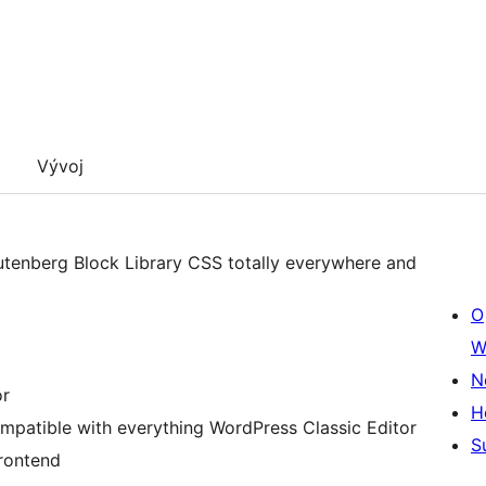
Vývoj
utenberg Block Library CSS totally everywhere and
O
W
N
or
H
mpatible with everything WordPress Classic Editor
S
rontend