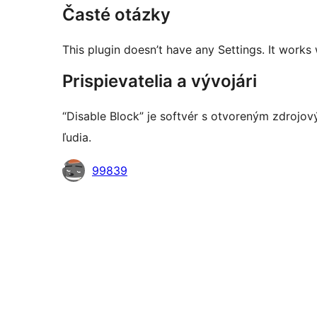
Časté otázky
This plugin doesn’t have any Settings. It works 
Prispievatelia a vývojári
“Disable Block” je softvér s otvoreným zdrojov
ľudia.
Prispievatelia
99839