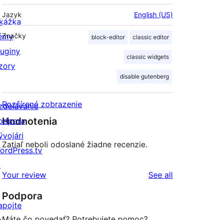
Jazyk
English (US)
kážka
émy
Značky
block-editor
classic editor
luginy
classic widgets
zory
disable gutenberg
Rozšírené zobrazenie
zdelávanie
Hodnotenia
odpora
ývojári
Zatiaľ neboli odoslané žiadne recenzie.
ordPress.tv
↗
reviews
Your review
See all
Podpora
apojte
Máte čo povedať? Potrebujete pomoc?