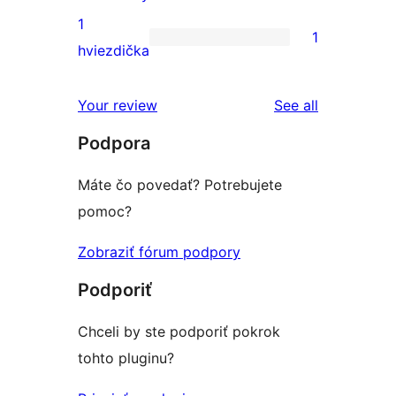
hodnotením
3-
recenzií
1
1
hviezdičkovým
s
1
hviezdička
hodnotením
2-
recenzia
hviezdičkovým
s
reviews
Your review
See all
hodnotením
1-
Podpora
hviezdičkovým
hodnotením
Máte čo povedať? Potrebujete
pomoc?
Zobraziť fórum podpory
Podporiť
Chceli by ste podporiť pokrok
tohto pluginu?