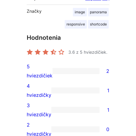
Značky
image
panorama
responsive
shortcode
Hodnotenia
3.6
z 5 hviezdičiek.
5
2
2
hviezdičiek
recenzie
4
1
s
1
hviezdičky
5-
recenzia
3
1
hviezdičkovým
s
1
hviezdičky
hodnotením
4-
recenzia
2
0
hviezdičkovým
s
0
hviezdičky