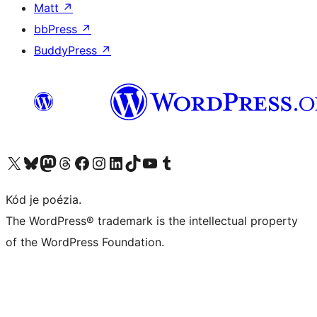
Matt
↗
bbPress
↗
BuddyPress
↗
Navštívte náš účet na X (predtým Twitter)
Navštívte náš účet na platforme Bluesky
Navštívte náš účet na Mastodone
Navštívte náš účet na platforme Threads
Navštívte našu stránku na Facebooku
Navštívte náš účet Instagram
Navštívte náš účet LinkedIn
Navštívte náš účet na platforme TikTok
Navštívte náš kanál YouTube
Navštívte náš účet na platforme Tumblr
Kód je poézia.
The WordPress® trademark is the intellectual property
of the WordPress Foundation.