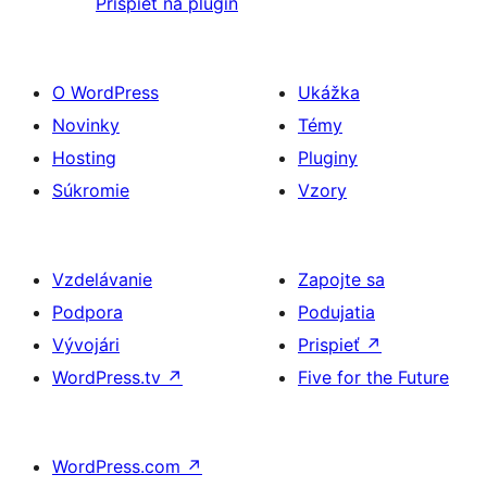
Prispieť na plugin
O WordPress
Ukážka
Novinky
Témy
Hosting
Pluginy
Súkromie
Vzory
Vzdelávanie
Zapojte sa
Podpora
Podujatia
Vývojári
Prispieť
↗
WordPress.tv
↗
Five for the Future
WordPress.com
↗