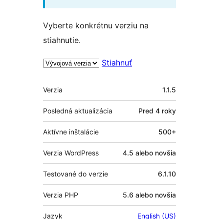
Vyberte konkrétnu verziu na
stiahnutie.
Stiahnuť
Meta
Verzia
1.1.5
Posledná aktualizácia
Pred
4 roky
Aktívne inštalácie
500+
Verzia WordPress
4.5 alebo novšia
Testované do verzie
6.1.10
Verzia PHP
5.6 alebo novšia
Jazyk
English (US)