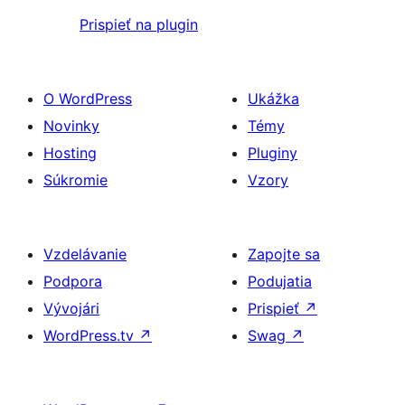
Prispieť na plugin
O WordPress
Ukážka
Novinky
Témy
Hosting
Pluginy
Súkromie
Vzory
Vzdelávanie
Zapojte sa
Podpora
Podujatia
Vývojári
Prispieť
↗
WordPress.tv
↗
Swag
↗