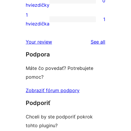
0
hviezdičkovým
s
0
hviezdičky
hodnotením
3-
recenzií
1
1
hviezdičkovým
s
1
hviezdička
hodnotením
2-
recenzia
hviezdičkovým
s
reviews
Your review
See all
hodnotením
1-
Podpora
hviezdičkovým
hodnotením
Máte čo povedať? Potrebujete
pomoc?
Zobraziť fórum podpory
Podporiť
Chceli by ste podporiť pokrok
tohto pluginu?