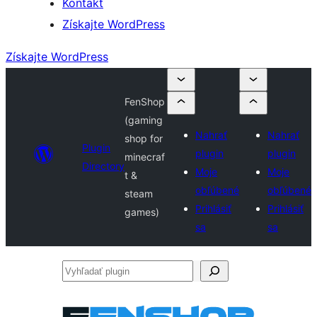
Kontakt
Získajte WordPress
Získajte WordPress
FenShop
(gaming
Nahrať
Nahrať
shop for
Plugin
plugin
plugin
minecraf
Directory
Moje
Moje
t &
obľúbené
obľúbené
steam
Prihlásiť
Prihlásiť
games)
sa
sa
Vyhľadať
plugin