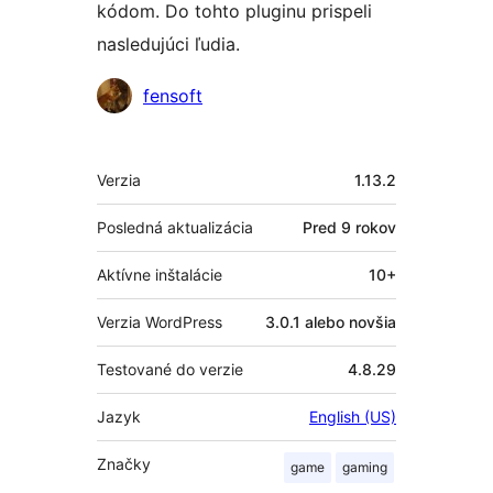
kódom. Do tohto pluginu prispeli
nasledujúci ľudia.
Prispievatelia
fensoft
Meta
Verzia
1.13.2
Posledná aktualizácia
Pred
9 rokov
Aktívne inštalácie
10+
Verzia WordPress
3.0.1 alebo novšia
Testované do verzie
4.8.29
Jazyk
English (US)
Značky
game
gaming