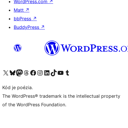
WordPress.com
↗
Matt
↗
bbPress
↗
BuddyPress
↗
Navštívte náš účet na X (predtým Twitter)
Navštívte náš účet na platforme Bluesky
Navštívte náš účet na Mastodone
Navštívte náš účet na platforme Threads
Navštívte našu stránku na Facebooku
Navštívte náš účet Instagram
Navštívte náš účet LinkedIn
Navštívte náš účet na platforme TikTok
Navštívte náš kanál YouTube
Navštívte náš účet na platforme Tumblr
Kód je poézia.
The WordPress® trademark is the intellectual property
of the WordPress Foundation.