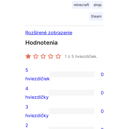
minecraft
shop
Steam
Rozšírené zobrazenie
Hodnotenia
1
z 5 hviezdičiek.
5
0
0
hviezdičiek
recenzií
4
0
s
0
hviezdičky
5-
recenzií
3
0
hviezdičkovým
s
0
hviezdičky
hodnotením
4-
recenzií
2