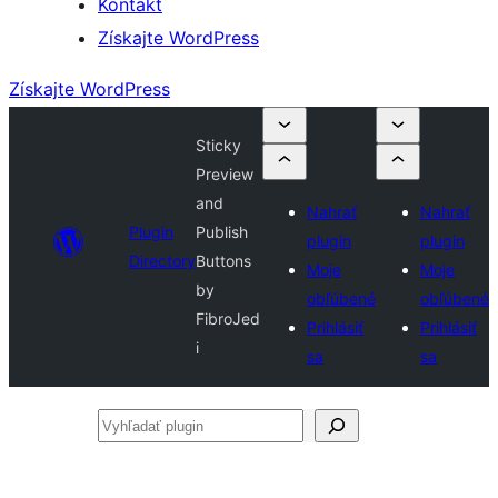
Kontakt
Získajte WordPress
Získajte WordPress
Sticky
Preview
and
Nahrať
Nahrať
Plugin
Publish
plugin
plugin
Directory
Buttons
Moje
Moje
by
obľúbené
obľúbené
FibroJed
Prihlásiť
Prihlásiť
i
sa
sa
Vyhľadať
plugin