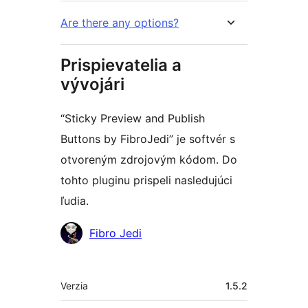
Are there any options?
Prispievatelia a
vývojári
“Sticky Preview and Publish
Buttons by FibroJedi” je softvér s
otvoreným zdrojovým kódom. Do
tohto pluginu prispeli nasledujúci
ľudia.
Prispievatelia
Fibro Jedi
Meta
Verzia
1.5.2