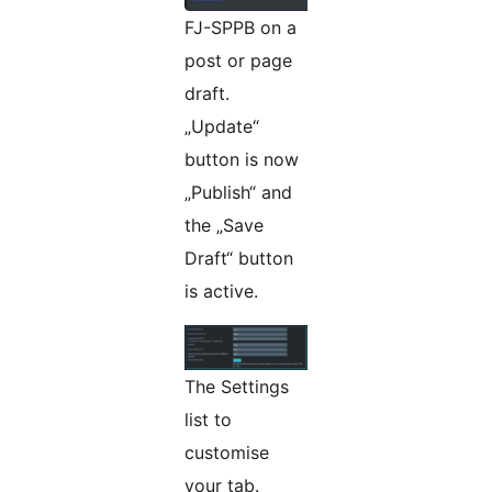
FJ-SPPB on a
post or page
draft.
„Update“
button is now
„Publish“ and
the „Save
Draft“ button
is active.
The Settings
list to
customise
your tab.