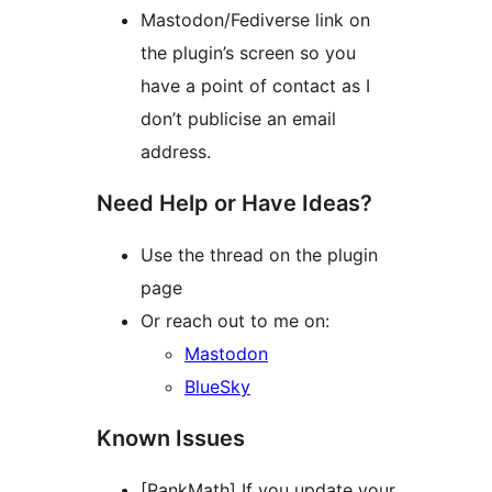
Mastodon/Fediverse link on
the plugin’s screen so you
have a point of contact as I
don’t publicise an email
address.
Need Help or Have Ideas?
Use the thread on the plugin
page
Or reach out to me on:
Mastodon
BlueSky
Known Issues
[RankMath] If you update your