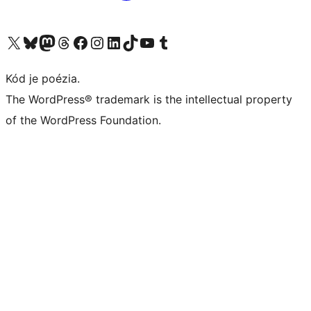
Navštívte náš účet na X (predtým Twitter)
Navštívte náš účet na platforme Bluesky
Navštívte náš účet na Mastodone
Navštívte náš účet na platforme Threads
Navštívte našu stránku na Facebooku
Navštívte náš účet Instagram
Navštívte náš účet LinkedIn
Navštívte náš účet na platforme TikTok
Navštívte náš kanál YouTube
Navštívte náš účet na platforme Tumblr
Kód je poézia.
The WordPress® trademark is the intellectual property
of the WordPress Foundation.