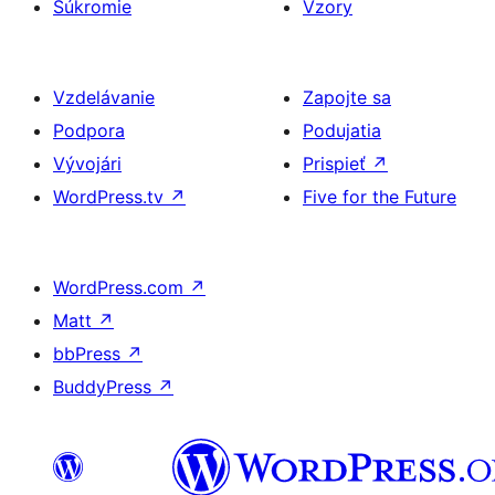
Súkromie
Vzory
Vzdelávanie
Zapojte sa
Podpora
Podujatia
Vývojári
Prispieť
↗
WordPress.tv
↗
Five for the Future
WordPress.com
↗
Matt
↗
bbPress
↗
BuddyPress
↗