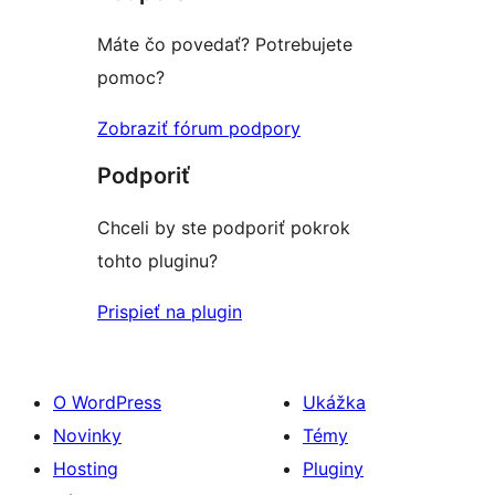
hviezdičkovým
hodnotením
Máte čo povedať? Potrebujete
pomoc?
Zobraziť fórum podpory
Podporiť
Chceli by ste podporiť pokrok
tohto pluginu?
Prispieť na plugin
O WordPress
Ukážka
Novinky
Témy
Hosting
Pluginy