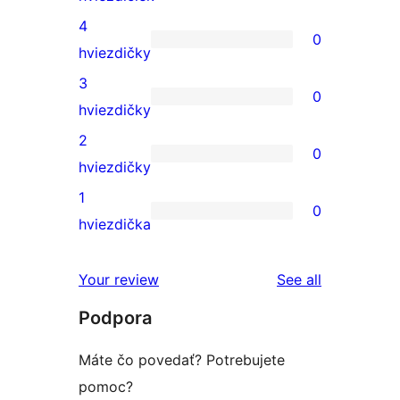
recenzia
4
0
s
0
hviezdičky
5-
recenzií
3
0
hviezdičkovým
s
0
hviezdičky
hodnotením
4-
recenzií
2
0
hviezdičkovým
s
0
hviezdičky
hodnotením
3-
recenzií
1
0
hviezdičkovým
s
0
hviezdička
hodnotením
2-
recenzií
hviezdičkovým
s
reviews
Your review
See all
hodnotením
1-
Podpora
hviezdičkovým
hodnotením
Máte čo povedať? Potrebujete
pomoc?