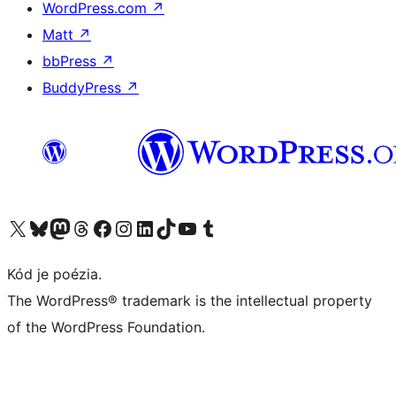
WordPress.com
↗
Matt
↗
bbPress
↗
BuddyPress
↗
Navštívte náš účet na X (predtým Twitter)
Navštívte náš účet na platforme Bluesky
Navštívte náš účet na Mastodone
Navštívte náš účet na platforme Threads
Navštívte našu stránku na Facebooku
Navštívte náš účet Instagram
Navštívte náš účet LinkedIn
Navštívte náš účet na platforme TikTok
Navštívte náš kanál YouTube
Navštívte náš účet na platforme Tumblr
Kód je poézia.
The WordPress® trademark is the intellectual property
of the WordPress Foundation.