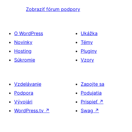
Zobraziť fórum podpory
O WordPress
Ukážka
Novinky
Témy
Hosting
Pluginy
Súkromie
Vzory
Vzdelávanie
Zapojte sa
Podpora
Podujatia
Vývojári
Prispieť
↗
WordPress.tv
↗
Swag
↗