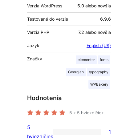
Verzia WordPress
5.0 alebo novšia
Testované do verzie
6.9.6
Verzia PHP
7.2 alebo novšia
Jazyk
English (US)
Značky
elementor
fonts
Georgian
typography
WPBakery
Hodnotenia
5
z 5 hviezdičiek.
5
1
1
hviezdičiek