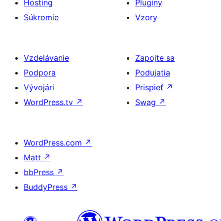
Hosting
Pluginy
Súkromie
Vzory
Vzdelávanie
Zapojte sa
Podpora
Podujatia
Vývojári
Prispieť
↗
WordPress.tv
↗
Swag
↗
WordPress.com
↗
Matt
↗
bbPress
↗
BuddyPress
↗