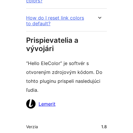
colors?
How do I reset link colors
to default?
Prispievatelia a
vývojári
“Hello EleColor” je softvér s
otvoreným zdrojovým kódom. Do
tohto pluginu prispeli nasledujúci
ľudia.
Prispievatelia
Lemerit
Meta
Verzia
1.8