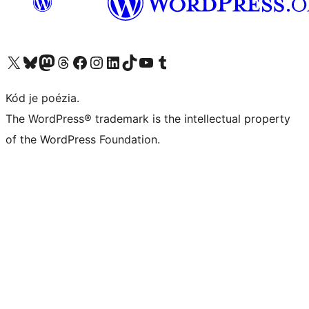
Navštívte náš účet na X (predtým Twitter)
Navštívte náš účet na platforme Bluesky
Navštívte náš účet na Mastodone
Navštívte náš účet na platforme Threads
Navštívte našu stránku na Facebooku
Navštívte náš účet Instagram
Navštívte náš účet LinkedIn
Navštívte náš účet na platforme TikTok
Navštívte náš kanál YouTube
Navštívte náš účet na platforme Tumblr
Kód je poézia.
The WordPress® trademark is the intellectual property
of the WordPress Foundation.