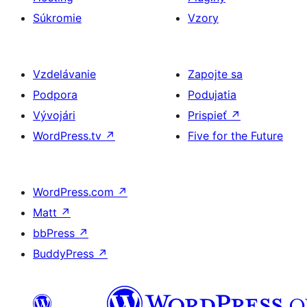
Súkromie
Vzory
Vzdelávanie
Zapojte sa
Podpora
Podujatia
Vývojári
Prispieť
↗
WordPress.tv
↗
Five for the Future
WordPress.com
↗
Matt
↗
bbPress
↗
BuddyPress
↗