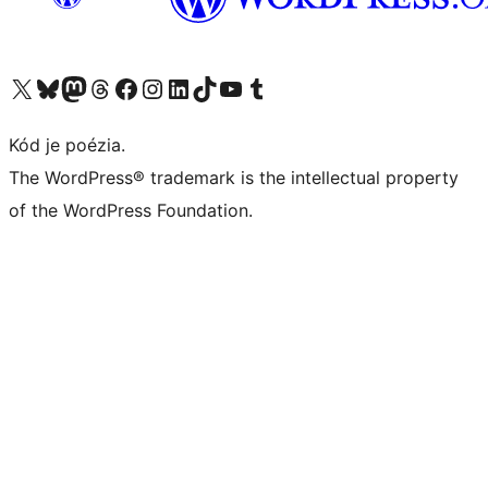
Navštívte náš účet na X (predtým Twitter)
Navštívte náš účet na platforme Bluesky
Navštívte náš účet na Mastodone
Navštívte náš účet na platforme Threads
Navštívte našu stránku na Facebooku
Navštívte náš účet Instagram
Navštívte náš účet LinkedIn
Navštívte náš účet na platforme TikTok
Navštívte náš kanál YouTube
Navštívte náš účet na platforme Tumblr
Kód je poézia.
The WordPress® trademark is the intellectual property
of the WordPress Foundation.