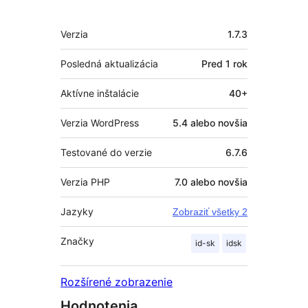
Meta
Verzia
1.7.3
Posledná aktualizácia
Pred
1 rok
Aktívne inštalácie
40+
Verzia WordPress
5.4 alebo novšia
Testované do verzie
6.7.6
Verzia PHP
7.0 alebo novšia
Jazyky
Zobraziť všetky 2
Značky
id-sk
idsk
Rozšírené zobrazenie
Hodnotenia