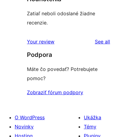
Zatiaľ neboli odoslané žiadne
recenzie.
reviews
Your review
See all
Podpora
Máte čo povedať? Potrebujete
pomoc?
Zobraziť fórum podpory
O WordPress
Ukážka
Novinky
Témy
Hosting
Pluginy