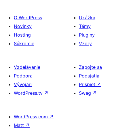
O WordPress
Ukážka
Novinky
Témy
Hosting
Pluginy
Súkromie
Vzory
Vzdelávanie
Zapojte sa
Podpora
Podujatia
Vývojári
Prispieť
↗
WordPress.tv
↗
Swag
↗
WordPress.com
↗
Matt
↗