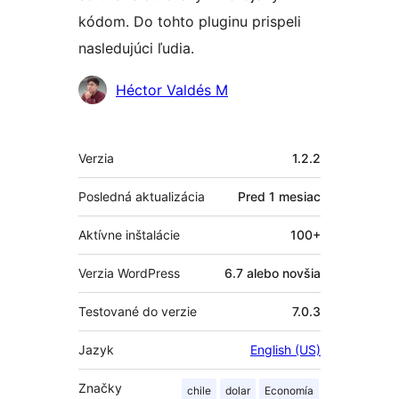
kódom. Do tohto pluginu prispeli
nasledujúci ľudia.
Prispievatelia
Héctor Valdés M
Meta
Verzia
1.2.2
Posledná aktualizácia
Pred
1 mesiac
Aktívne inštalácie
100+
Verzia WordPress
6.7 alebo novšia
Testované do verzie
7.0.3
Jazyk
English (US)
Značky
chile
dolar
Economía