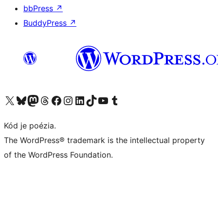
bbPress
↗
BuddyPress
↗
Navštívte náš účet na X (predtým Twitter)
Navštívte náš účet na platforme Bluesky
Navštívte náš účet na Mastodone
Navštívte náš účet na platforme Threads
Navštívte našu stránku na Facebooku
Navštívte náš účet Instagram
Navštívte náš účet LinkedIn
Navštívte náš účet na platforme TikTok
Navštívte náš kanál YouTube
Navštívte náš účet na platforme Tumblr
Kód je poézia.
The WordPress® trademark is the intellectual property
of the WordPress Foundation.