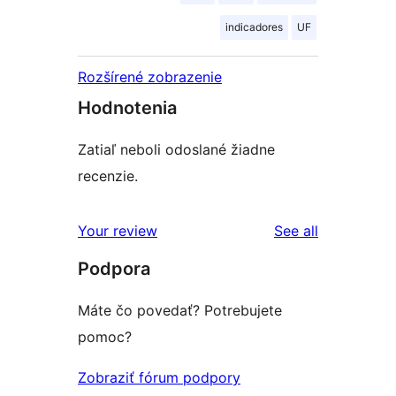
indicadores
UF
Rozšírené zobrazenie
Hodnotenia
Zatiaľ neboli odoslané žiadne
recenzie.
reviews
Your review
See all
Podpora
Máte čo povedať? Potrebujete
pomoc?
Zobraziť fórum podpory