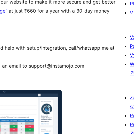
our website to make it more secure and get better
P
dge“
at just ₹660 for a year with a 30-day money
V
V
P
eed help with setup/integration, call/whatsapp me at
V
W
d an email to support@instamojo.com.
Z
s
P
P