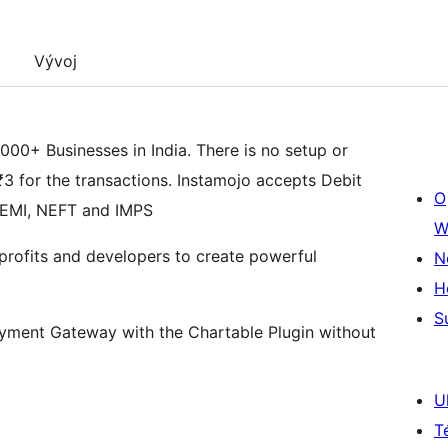
Vývoj
000+ Businesses in India. There is no setup or
₹3 for the transactions. Instamojo accepts Debit
O
, EMI, NEFT and IMPS
W
profits and developers to create powerful
N
H
S
Payment Gateway with the Chartable Plugin without
U
T