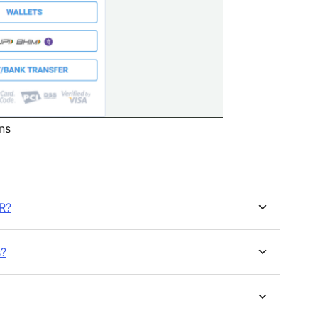
ns
R?
s?