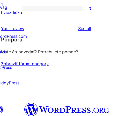
hodnotením
3-
recenzií
1
wag
0
hviezdičkovým
s
0
hviezdička
↗
hodnotením
2-
recenzií
hviezdičkovým
s
reviews
Your review
See all
hodnotením
1-
ordPress.com
Podpora
hviezdičkovým
↗
hodnotením
att
Máte čo povedať? Potrebujete pomoc?
↗
Zobraziť fórum podpory
bPress
↗
uddyPress
↗