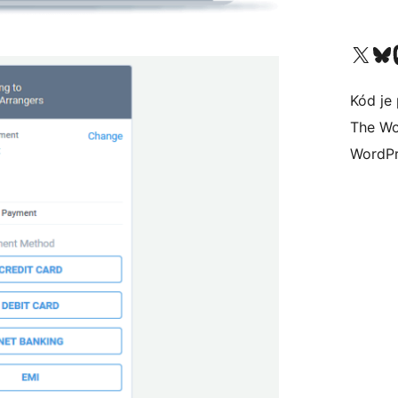
Navštívte náš účet na X (
Navštívte náš
N
Kód je 
The Wo
WordPr