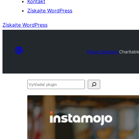
Kontakt
Získajte WordPress
Získajte WordPress
Plugin Directory
Charitab
Vyhľadať
plugin