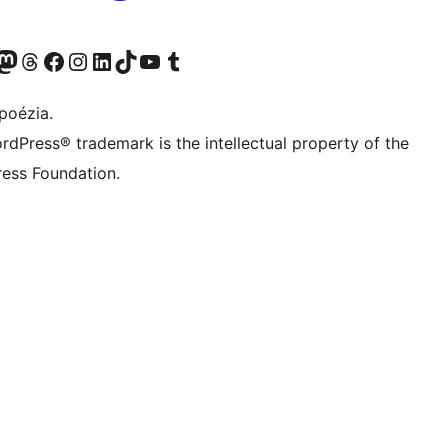
predtým Twitter)
 účet na platforme Bluesky
avštívte náš účet na Mastodone
Navštívte náš účet na platforme Threads
Navštívte našu stránku na Facebooku
Navštívte náš účet Instagram
Navštívte náš účet LinkedIn
Navštívte náš účet na platforme TikTok
Navštívte náš kanál YouTube
Navštívte náš účet na platforme Tumblr
poézia.
rdPress® trademark is the intellectual property of the
ess Foundation.