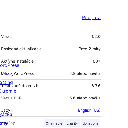
Podpora
Meta
Verzia
1.2.0
Posledná aktualizácia
Pred
2 roky
Aktívne inštalácie
100+
ordPress
ovinky
Verzia WordPress
4.9 alebo novšia
osting
Testované do verzie
6.7.6
úkromie
Verzia PHP
5.6 alebo novšia
Jazyk
English (US)
kážka
émy
Značky
Charitable
charity
donations