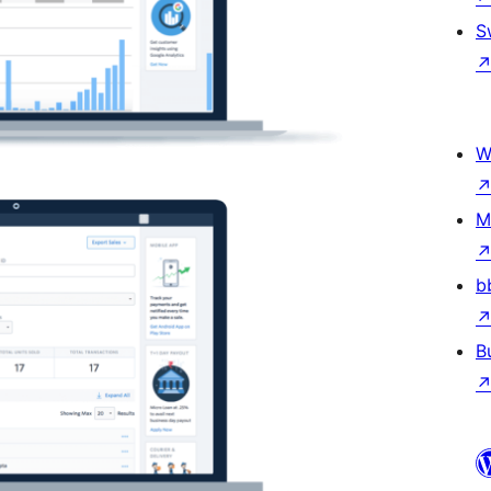
S
W
M
b
B