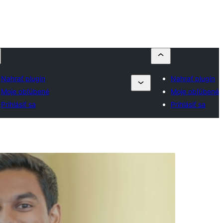
Nahrať plugin
Nahrať plugin
Moje obľúbené
Moje obľúbené
Prihlásiť sa
Prihlásiť sa