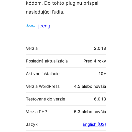
kódom. Do tohto pluginu prispeli
nasledujúci ľudia.
Prispievatelia
jeeng
Meta
Verzia
2.0.18
Posledná aktualizácia
Pred
4 roky
Aktívne inštalácie
10+
Verzia WordPress
4.5 alebo novšia
Testované do verzie
6.0.13
Verzia PHP
5.3 alebo novšia
Jazyk
English (US)