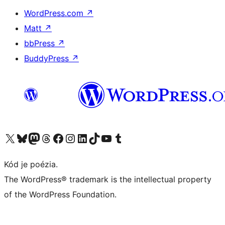
WordPress.com
↗
Matt
↗
bbPress
↗
BuddyPress
↗
Navštívte náš účet na X (predtým Twitter)
Navštívte náš účet na platforme Bluesky
Navštívte náš účet na Mastodone
Navštívte náš účet na platforme Threads
Navštívte našu stránku na Facebooku
Navštívte náš účet Instagram
Navštívte náš účet LinkedIn
Navštívte náš účet na platforme TikTok
Navštívte náš kanál YouTube
Navštívte náš účet na platforme Tumblr
Kód je poézia.
The WordPress® trademark is the intellectual property
of the WordPress Foundation.