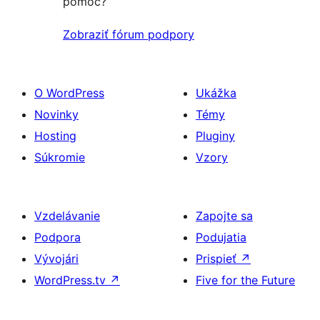
pomoc?
Zobraziť fórum podpory
O WordPress
Ukážka
Novinky
Témy
Hosting
Pluginy
Súkromie
Vzory
Vzdelávanie
Zapojte sa
Podpora
Podujatia
Vývojári
Prispieť
↗
WordPress.tv
↗
Five for the Future