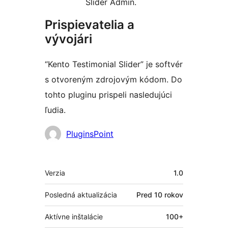
Slider Admin.
Prispievatelia a
vývojári
“Kento Testimonial Slider” je softvér
s otvoreným zdrojovým kódom. Do
tohto pluginu prispeli nasledujúci
ľudia.
Prispievatelia
PluginsPoint
Meta
Verzia
1.0
Posledná aktualizácia
Pred
10 rokov
Aktívne inštalácie
100+