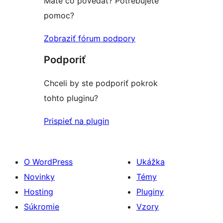
Máte čo povedať? Potrebujete
pomoc?
Zobraziť fórum podpory
Podporiť
Chceli by ste podporiť pokrok
tohto pluginu?
Prispieť na plugin
O WordPress
Ukážka
Novinky
Témy
Hosting
Pluginy
Súkromie
Vzory