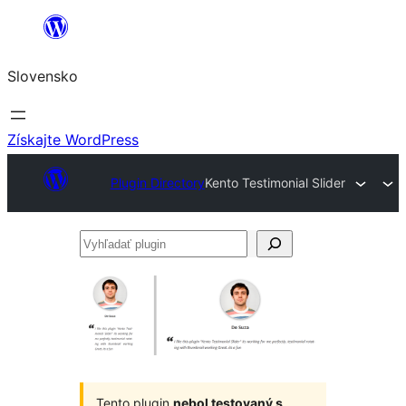
Prejsť
na
Slovensko
obsah
Získajte WordPress
Plugin Directory
Kento Testimonial Slider
Vyhľadať
plugin
Tento plugin
nebol testovaný s