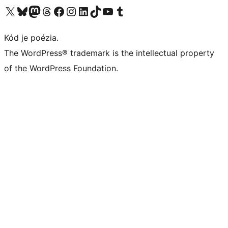
Navštívte náš účet na X (predtým Twitter)
Navštívte náš účet na platforme Bluesky
Navštívte náš účet na Mastodone
Navštívte náš účet na platforme Threads
Navštívte našu stránku na Facebooku
Navštívte náš účet Instagram
Navštívte náš účet LinkedIn
Navštívte náš účet na platforme TikTok
Navštívte náš kanál YouTube
Navštívte náš účet na platforme Tumblr
Kód je poézia.
The WordPress® trademark is the intellectual property
of the WordPress Foundation.