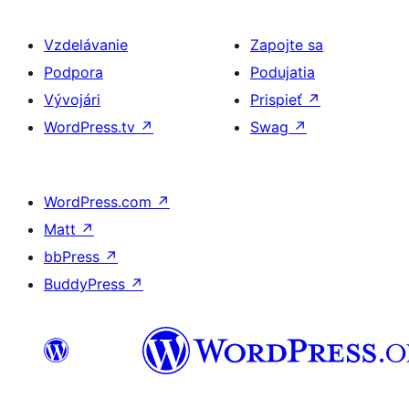
Vzdelávanie
Zapojte sa
Podpora
Podujatia
Vývojári
Prispieť
↗
WordPress.tv
↗
Swag
↗
WordPress.com
↗
Matt
↗
bbPress
↗
BuddyPress
↗