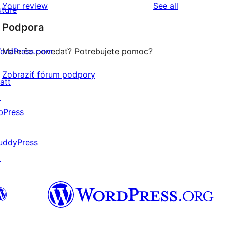
hviezdičkovým
s
reviews
Your review
See all
uture
hodnotením
1-
Podpora
hviezdičkovým
hodnotením
ordPress.com
Máte čo povedať? Potrebujete pomoc?
↗
Zobraziť fórum podpory
att
↗
bPress
↗
uddyPress
↗