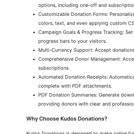
options, including one-off and subscripti
Customizable Donation Forms: Personalize
colors, text, and even applying custom C
Campaign Goals & Progress Tracking: Set
progress bars to your visitors.
Multi-Currency Support: Accept donations 
Comprehensive Donor Management: Access d
subscriptions.
Automated Donation Receipts: Automatical
complete with PDF attachments.
PDF Donation Summaries: Generate downlo
providing donors with clear and professio
Why Choose Kudos Donations?
Kudos Donations is designed to make online fun