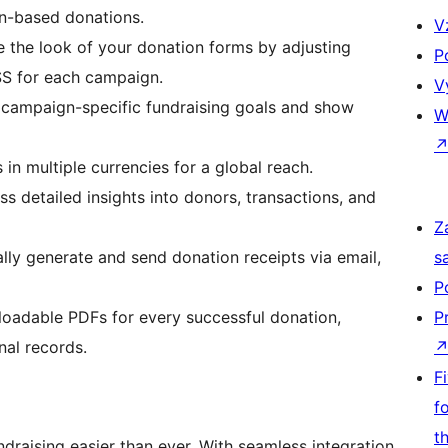
on-based donations.
V
 the look of your donation forms by adjusting
P
SS for each campaign.
V
 campaign-specific fundraising goals and show
W
in multiple currencies for a global reach.
etailed insights into donors, transactions, and
Z
ly generate and send donation receipts via email,
s
P
adable PDFs for every successful donation,
P
nal records.
F
f
t
draising easier than ever. With seamless integration