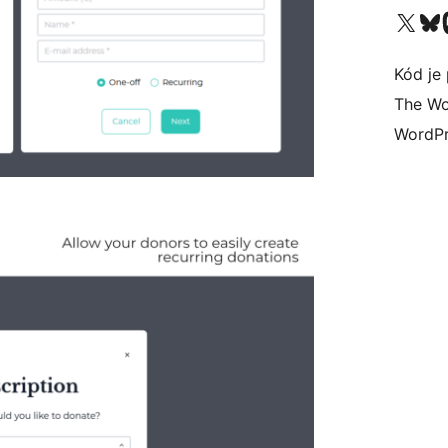
Navštívte náš účet na X (
Navštívte náš
N
Kód je 
The Wo
WordPr