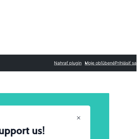
Nahrať plugin
Moje obľúbené
Prihlásiť sa