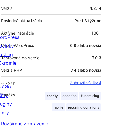
Meta
Verzia
4.2.14
Posledná aktualizácia
Pred
3 týždne
Aktívne inštalácie
100+
ordPress
ovinky
Verzia WordPress
6.9 alebo novšia
osting
Testované do verzie
7.0.3
úkromie
Verzia PHP
7.4 alebo novšia
Jazyky
Zobraziť všetky 4
kážka
émy
Značky
charity
donation
fundraising
luginy
mollie
recurring donations
zory
Rozšírené zobrazenie