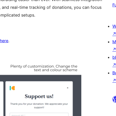
F
, and real-time tracking of donations, you can focus
omplicated setups.
W
here
.
M
b
B