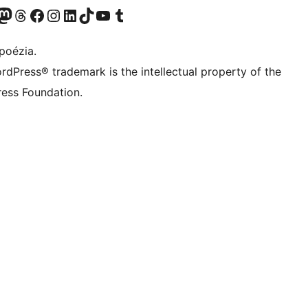
predtým Twitter)
 účet na platforme Bluesky
avštívte náš účet na Mastodone
Navštívte náš účet na platforme Threads
Navštívte našu stránku na Facebooku
Navštívte náš účet Instagram
Navštívte náš účet LinkedIn
Navštívte náš účet na platforme TikTok
Navštívte náš kanál YouTube
Navštívte náš účet na platforme Tumblr
poézia.
rdPress® trademark is the intellectual property of the
ess Foundation.