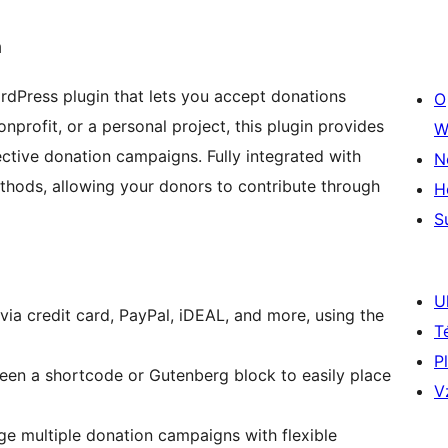
n
rdPress plugin that lets you accept donations
O
onprofit, or a personal project, this plugin provides
W
ctive donation campaigns. Fully integrated with
N
thods, allowing your donors to contribute through
H
S
U
via credit card, PayPal, iDEAL, and more, using the
T
P
en a shortcode or Gutenberg block to easily place
V
 multiple donation campaigns with flexible