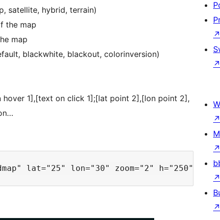
P
 satellite, hybrid, terrain)
P
of the map
 the map
S
fault, blackwhite, blackout, сolorinversion)
n hover 1],[text on click 1];[lat point 2],[lon point 2],
W
 on…
M
b
B