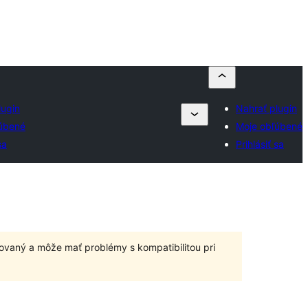
lugin
Nahrať plugin
úbené
Moje obľúbené
sa
Prihlásiť sa
ovaný a môže mať problémy s kompatibilitou pri