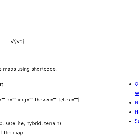
Vývoj
e maps using shortcode.
O
nt
W
“ h=““ img=““ thover=““ tclick=““]
N
H
S
 satellite, hybrid, terrain)
of the map