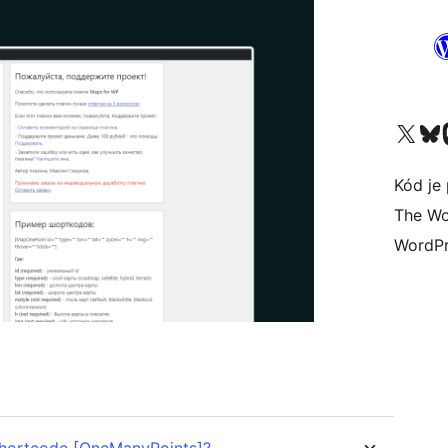
Navštívte náš účet na X (
Navštívte náš
N
Kód je 
The Wo
WordPr