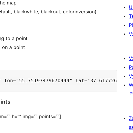
 the map
U
fault, blackwhite, blackout, сolorinversion)
T
P
V
ng to a point
g on a point
V
P
V
W
ints
m=““ h=““ img=““ points=““]
Z
s