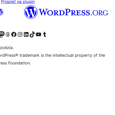
Prispieť na plugin
predtým Twitter)
 účet na platforme Bluesky
avštívte náš účet na Mastodone
Navštívte náš účet na platforme Threads
Navštívte našu stránku na Facebooku
Navštívte náš účet Instagram
Navštívte náš účet LinkedIn
Navštívte náš účet na platforme TikTok
Navštívte náš kanál YouTube
Navštívte náš účet na platforme Tumblr
poézia.
rdPress® trademark is the intellectual property of the
ess Foundation.