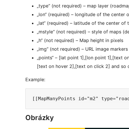
„type“ (not required) – map layer (roadmap,
„lon“ (required) – longitude of the center 
„lat“ (required) – latitude of the center of
„mstyle“ (not required) – style of maps (de
„h“ (not required) – Map height in pixels
„img“ (not required) – URL image markers
„points“ – [lat point 1],[lon point 1],[text o
[text on hover 2],[text on click 2] and so
Example:
Obrázky