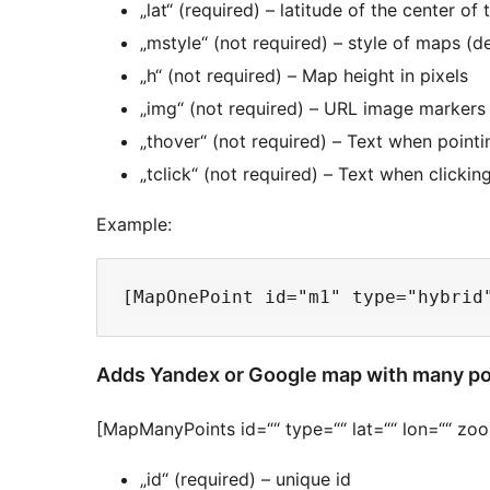
„lat“ (required) – latitude of the center of
„mstyle“ (not required) – style of maps (de
„h“ (not required) – Map height in pixels
„img“ (not required) – URL image markers
„thover“ (not required) – Text when pointi
„tclick“ (not required) – Text when clickin
Example:
Adds Yandex or Google map with many po
[MapManyPoints id=““ type=““ lat=““ lon=““ zoo
„id“ (required) – unique id