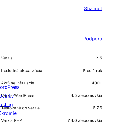
Stiahnuť
Podpora
Meta
Verzia
1.2.5
Posledná aktualizácia
Pred
1 rok
Aktívne inštalácie
400+
ordPress
ovinky
Verzia WordPress
4.5 alebo novšia
osting
Testované do verzie
6.7.6
úkromie
Verzia PHP
7.4.0 alebo novšia