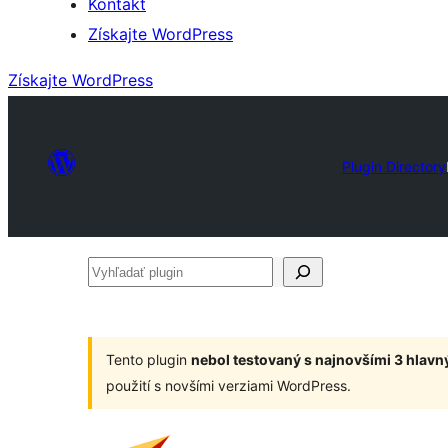
Kontakt
Získajte WordPress
Získajte WordPress
Plugin Directory
Vyhľadať
plugin
Tento plugin
nebol testovaný s najnovšími 3 hlav
použití s novšími verziami WordPress.