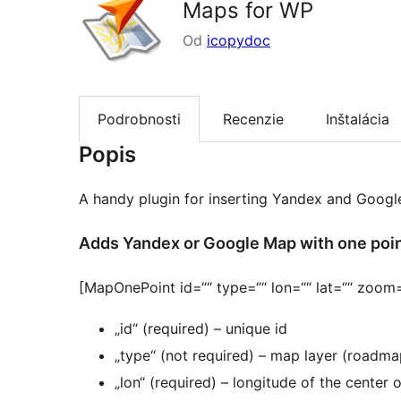
Maps for WP
Od
icopydoc
Podrobnosti
Recenzie
Inštalácia
Popis
A handy plugin for inserting Yandex and Googl
Adds Yandex or Google Map with one poi
[MapOnePoint id=““ type=““ lon=““ lat=““ zoom=“
„id“ (required) – unique id
„type“ (not required) – map layer (roadmap,
„lon“ (required) – longitude of the center 