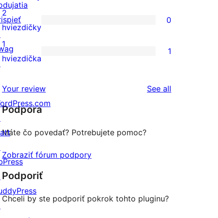
odujatia
hodnotením
4-
recenzií
2
rispieť
0
hviezdičkovým
s
0
hviezdičky
↗
hodnotením
3-
recenzií
1
wag
1
hviezdičkovým
s
1
hviezdička
↗
hodnotením
2-
recenzia
hviezdičkovým
s
reviews
Your review
See all
hodnotením
1-
ordPress.com
Podpora
hviezdičkovým
↗
hodnotením
att
Máte čo povedať? Potrebujete pomoc?
↗
Zobraziť fórum podpory
bPress
Podporiť
↗
uddyPress
Chceli by ste podporiť pokrok tohto pluginu?
↗