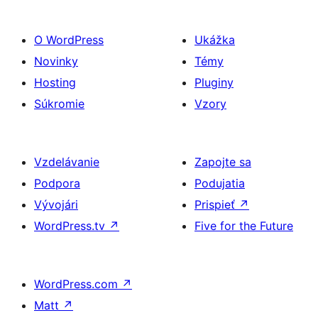
O WordPress
Ukážka
Novinky
Témy
Hosting
Pluginy
Súkromie
Vzory
Vzdelávanie
Zapojte sa
Podpora
Podujatia
Vývojári
Prispieť
↗
WordPress.tv
↗
Five for the Future
WordPress.com
↗
Matt
↗