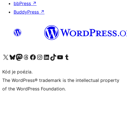
bbPress
↗
BuddyPress
↗
Navštívte náš účet na X (predtým Twitter)
Navštívte náš účet na platforme Bluesky
Navštívte náš účet na Mastodone
Navštívte náš účet na platforme Threads
Navštívte našu stránku na Facebooku
Navštívte náš účet Instagram
Navštívte náš účet LinkedIn
Navštívte náš účet na platforme TikTok
Navštívte náš kanál YouTube
Navštívte náš účet na platforme Tumblr
Kód je poézia.
The WordPress® trademark is the intellectual property
of the WordPress Foundation.