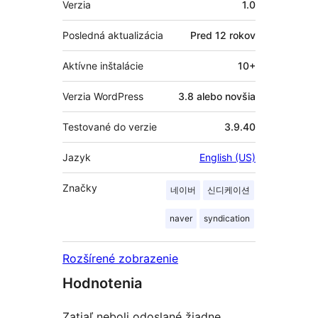
Verzia
1.0
Posledná aktualizácia
Pred
12 rokov
Aktívne inštalácie
10+
Verzia WordPress
3.8 alebo novšia
Testované do verzie
3.9.40
Jazyk
English (US)
Značky
네이버
신디케이션
naver
syndication
Rozšírené zobrazenie
Hodnotenia
Zatiaľ neboli odoslané žiadne