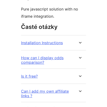
Pure javascript solution with no
iframe integration.
Časté otázky
Installation Instructions
How can I display odds
comparison?
Is it free?
Can I add my own affiliate
links ?