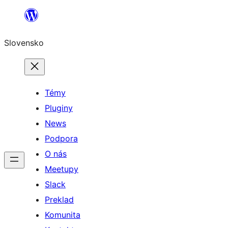
Prejsť
na
Slovensko
obsah
Témy
Pluginy
News
Podpora
O nás
Meetupy
Slack
Preklad
Komunita