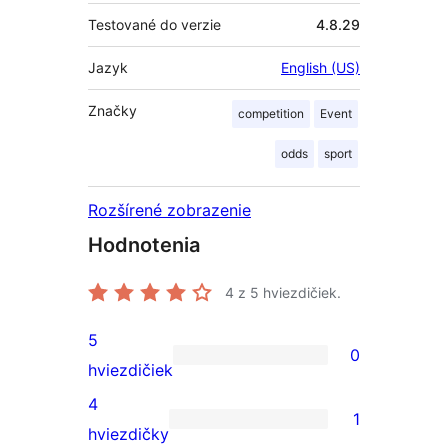
Testované do verzie
4.8.29
Jazyk
English (US)
Značky
competition
Event
odds
sport
Rozšírené zobrazenie
Hodnotenia
4
z 5 hviezdičiek.
5
0
0
hviezdičiek
recenzií
4
1
s
1
hviezdičky