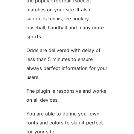
the popular football (soccer)
matches on your site. It also
supports tennis, ice hockey,
baseball, handball and many more
sports.
Odds are delivered with delay of
less than 5 minutes to ensure
always perfect information for your
users.
The plugin is responsive and works
on all devices.
You are able to define your own
fonts and colors to skin it perfect
for your site.