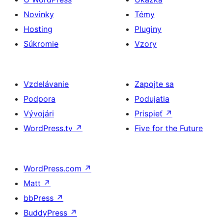
Novinky
Témy
Hosting
Pluginy
Súkromie
Vzory
Vzdelávanie
Zapojte sa
Podpora
Podujatia
Vývojári
Prispieť
↗
WordPress.tv
↗
Five for the Future
WordPress.com
↗
Matt
↗
bbPress
↗
BuddyPress
↗