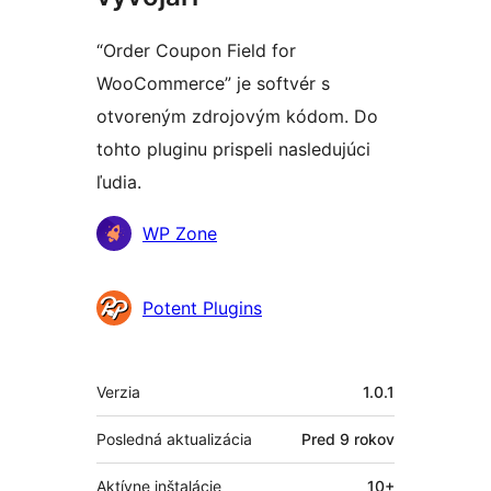
“Order Coupon Field for
WooCommerce” je softvér s
otvoreným zdrojovým kódom. Do
tohto pluginu prispeli nasledujúci
ľudia.
Prispievatelia
WP Zone
Potent Plugins
Meta
Verzia
1.0.1
Posledná aktualizácia
Pred
9 rokov
Aktívne inštalácie
10+