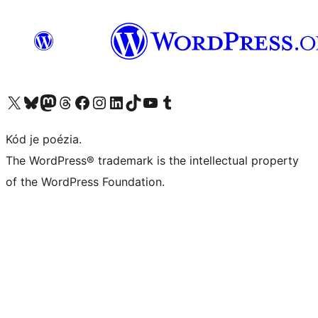
Navštívte náš účet na X (predtým Twitter)
Navštívte náš účet na platforme Bluesky
Navštívte náš účet na Mastodone
Navštívte náš účet na platforme Threads
Navštívte našu stránku na Facebooku
Navštívte náš účet Instagram
Navštívte náš účet LinkedIn
Navštívte náš účet na platforme TikTok
Navštívte náš kanál YouTube
Navštívte náš účet na platforme Tumblr
Kód je poézia.
The WordPress® trademark is the intellectual property
of the WordPress Foundation.