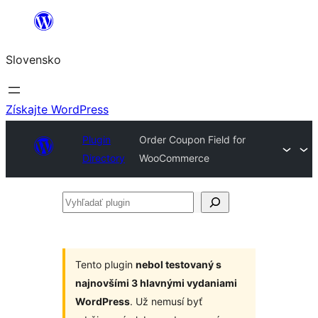
Prejsť
na
Slovensko
obsah
Získajte WordPress
Plugin
Order Coupon Field for
Directory
WooCommerce
Vyhľadať
plugin
Tento plugin
nebol testovaný s
najnovšími 3 hlavnými vydaniami
WordPress
. Už nemusí byť