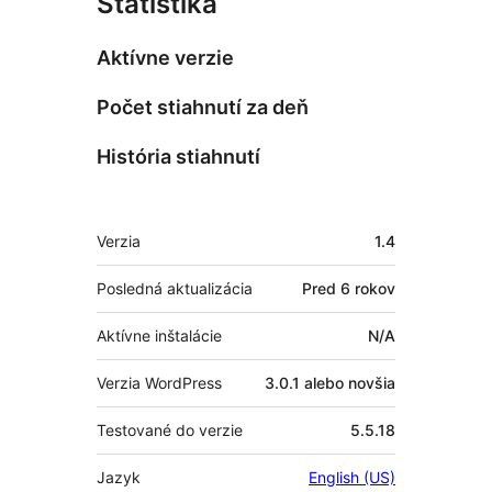
Štatistika
Aktívne verzie
Počet stiahnutí za deň
História stiahnutí
Meta
Verzia
1.4
Posledná aktualizácia
Pred
6 rokov
Aktívne inštalácie
N/A
Verzia WordPress
3.0.1 alebo novšia
Testované do verzie
5.5.18
Jazyk
English (US)