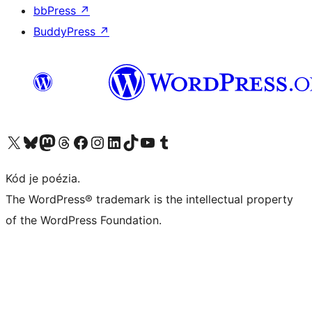
bbPress
↗
BuddyPress
↗
Navštívte náš účet na X (predtým Twitter)
Navštívte náš účet na platforme Bluesky
Navštívte náš účet na Mastodone
Navštívte náš účet na platforme Threads
Navštívte našu stránku na Facebooku
Navštívte náš účet Instagram
Navštívte náš účet LinkedIn
Navštívte náš účet na platforme TikTok
Navštívte náš kanál YouTube
Navštívte náš účet na platforme Tumblr
Kód je poézia.
The WordPress® trademark is the intellectual property
of the WordPress Foundation.