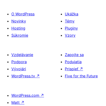
O WordPress
Ukážka
Novinky
Témy
Hosting
Pluginy
Súkromie
Vzory
Vzdelávanie
Zapojte sa
Podpora
Podujatia
Vývojári
Prispieť
↗
WordPress.tv
↗
Five for the Future
WordPress.com
↗
Matt
↗