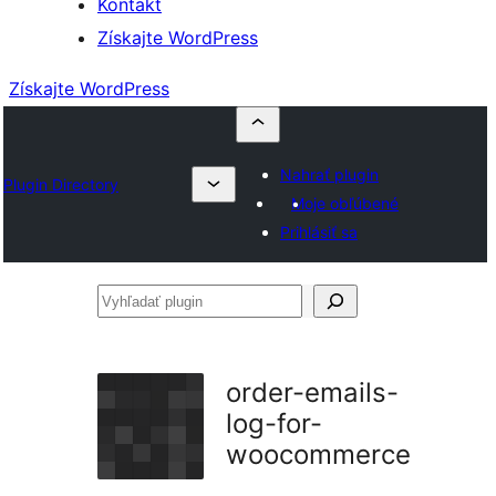
Kontakt
Získajte WordPress
Získajte WordPress
Nahrať plugin
Plugin Directory
Moje obľúbené
Prihlásiť sa
Vyhľadať
plugin
order-emails-
log-for-
woocommerce