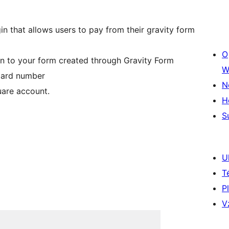
n that allows users to pay from their gravity form
O
on to your form created through Gravity Form
W
 Card number
N
uare account.
H
S
U
T
P
V