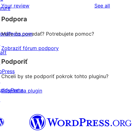
hviezdičkovým
s
reviews
Your review
See all
uture
hodnotením
1-
Podpora
hviezdičkovým
hodnotením
ordPress.com
Máte čo povedať? Potrebujete pomoc?
↗
Zobraziť fórum podpory
att
Podporiť
↗
bPress
Chceli by ste podporiť pokrok tohto pluginu?
↗
uddyPress
Prispieť na plugin
↗