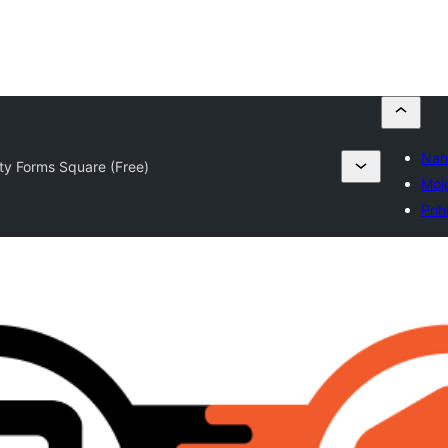
Nah
ty Forms Square (Free)
Moj
Prih