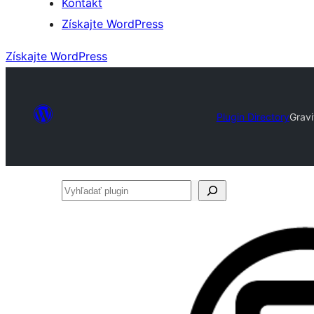
Kontakt
Získajte WordPress
Získajte WordPress
Plugin Directory
Gravi
Vyhľadať
plugin