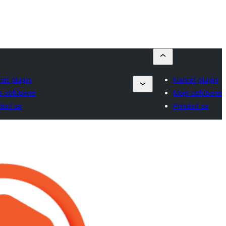
rať plugin
Nahrať plugin
e obľúbené
Moje obľúbené
lásiť sa
Prihlásiť sa