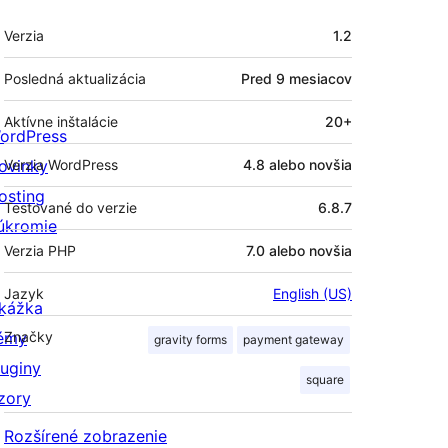
Meta
Verzia
1.2
Posledná aktualizácia
Pred
9 mesiacov
Aktívne inštalácie
20+
ordPress
ovinky
Verzia WordPress
4.8 alebo novšia
osting
Testované do verzie
6.8.7
úkromie
Verzia PHP
7.0 alebo novšia
Jazyk
English (US)
kážka
émy
Značky
gravity forms
payment gateway
luginy
square
zory
Rozšírené zobrazenie