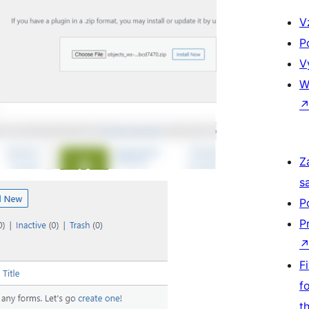
V
P
V
W
Z
s
P
P
F
f
t