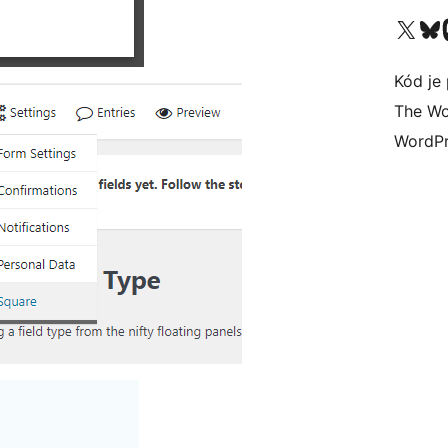
Navštívte náš účet na X (
Navštívte náš
N
Kód je 
The Wo
WordPr