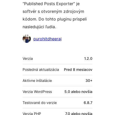
“Published Posts Exporter” je
softvér s otvoreným zdrojovým
kódom. Do tohto pluginu prispeli
nasledujúci ľudia.
Prispievatelia
purohitdheeraj
Meta
Verzia
1.2.0
Posledná aktualizácia
Pred
8 mesiacov
Aktívne inštalácie
30+
Verzia WordPress
5.0 alebo novšia
Testované do verzie
6.8.7
Verzia PHP
7.0 alebo novšia