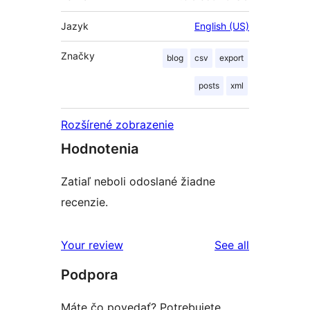
Jazyk
English (US)
Značky
blog
csv
export
posts
xml
Rozšírené zobrazenie
Hodnotenia
Zatiaľ neboli odoslané žiadne
recenzie.
reviews
Your review
See all
Podpora
Máte čo povedať? Potrebujete