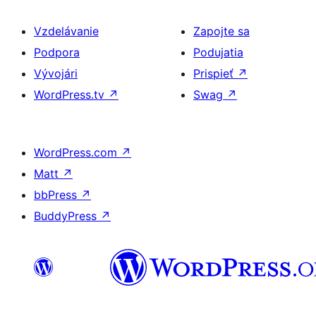
Vzdelávanie
Zapojte sa
Podpora
Podujatia
Vývojári
Prispieť
↗
WordPress.tv
↗
Swag
↗
WordPress.com
↗
Matt
↗
bbPress
↗
BuddyPress
↗