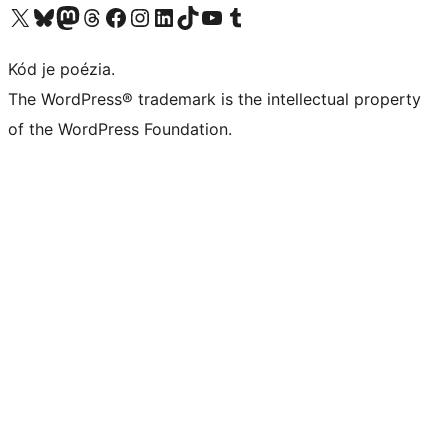
Navštívte náš účet na X (predtým Twitter)
Navštívte náš účet na platforme Bluesky
Navštívte náš účet na Mastodone
Navštívte náš účet na platforme Threads
Navštívte našu stránku na Facebooku
Navštívte náš účet Instagram
Navštívte náš účet LinkedIn
Navštívte náš účet na platforme TikTok
Navštívte náš kanál YouTube
Navštívte náš účet na platforme Tumblr
Kód je poézia.
The WordPress® trademark is the intellectual property
of the WordPress Foundation.