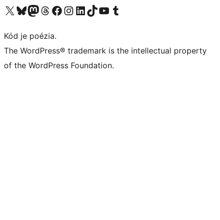
Navštívte náš účet na X (predtým Twitter)
Navštívte náš účet na platforme Bluesky
Navštívte náš účet na Mastodone
Navštívte náš účet na platforme Threads
Navštívte našu stránku na Facebooku
Navštívte náš účet Instagram
Navštívte náš účet LinkedIn
Navštívte náš účet na platforme TikTok
Navštívte náš kanál YouTube
Navštívte náš účet na platforme Tumblr
Kód je poézia.
The WordPress® trademark is the intellectual property
of the WordPress Foundation.