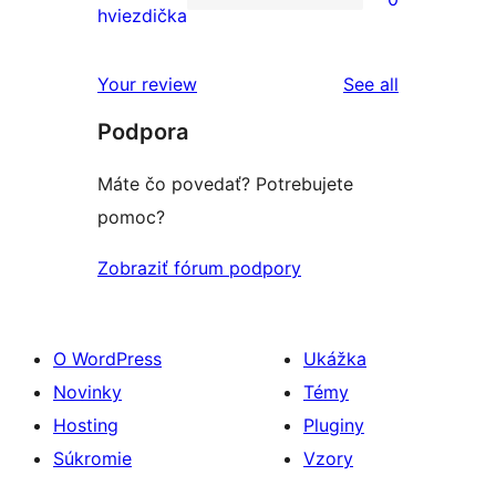
hviezdičkovým
s
0
hviezdička
hodnotením
2-
recenzií
hviezdičkovým
s
reviews
Your review
See all
hodnotením
1-
Podpora
hviezdičkovým
hodnotením
Máte čo povedať? Potrebujete
pomoc?
Zobraziť fórum podpory
O WordPress
Ukážka
Novinky
Témy
Hosting
Pluginy
Súkromie
Vzory