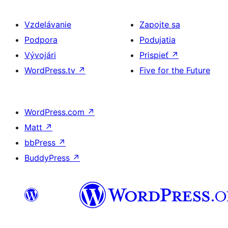
Vzdelávanie
Zapojte sa
Podpora
Podujatia
Vývojári
Prispieť
↗
WordPress.tv
↗
Five for the Future
WordPress.com
↗
Matt
↗
bbPress
↗
BuddyPress
↗