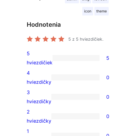
icon
theme
Hodnotenia
5
z 5 hviezdičiek.
5
5
5
hviezdičiek
recenzií
4
0
s
0
hviezdičky
5-
recenzií
3
0
hviezdičkovým
s
0
hviezdičky
hodnotením
4-
recenzií
2
0
hviezdičkovým
s
0
hviezdičky
hodnotením
3-
recenzií
1
0