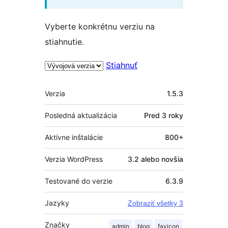
Vyberte konkrétnu verziu na
stiahnutie.
Stiahnuť
Meta
Verzia
1.5.3
Posledná aktualizácia
Pred
3 roky
Aktívne inštalácie
800+
Verzia WordPress
3.2 alebo novšia
Testované do verzie
6.3.9
Jazyky
Zobraziť všetky 3
Značky
admin
blog
favicon