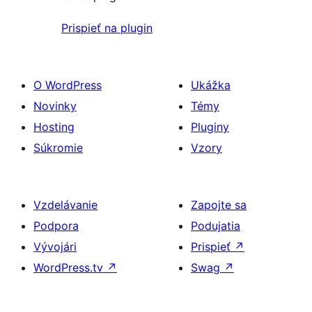
Prispieť na plugin
O WordPress
Ukážka
Novinky
Témy
Hosting
Pluginy
Súkromie
Vzory
Vzdelávanie
Zapojte sa
Podpora
Podujatia
Vývojári
Prispieť
↗
WordPress.tv
↗
Swag
↗