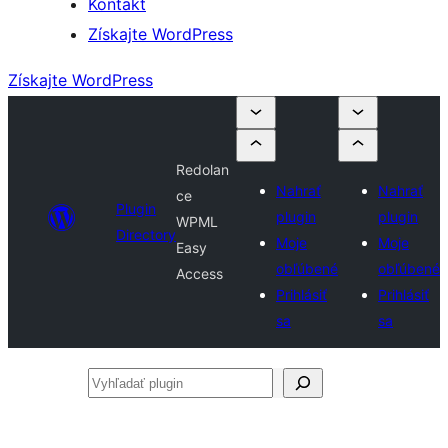
Kontakt
Získajte WordPress
Získajte WordPress
Redolan
Nahrať
Nahrať
ce
Plugin
plugin
plugin
WPML
Directory
Moje
Moje
Easy
obľúbené
obľúbené
Access
Prihlásiť
Prihlásiť
sa
sa
Vyhľadať
plugin