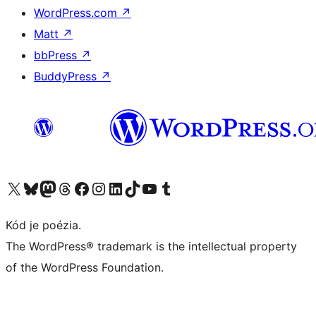
WordPress.com
↗
Matt
↗
bbPress
↗
BuddyPress
↗
Navštívte náš účet na X (predtým Twitter)
Navštívte náš účet na platforme Bluesky
Navštívte náš účet na Mastodone
Navštívte náš účet na platforme Threads
Navštívte našu stránku na Facebooku
Navštívte náš účet Instagram
Navštívte náš účet LinkedIn
Navštívte náš účet na platforme TikTok
Navštívte náš kanál YouTube
Navštívte náš účet na platforme Tumblr
Kód je poézia.
The WordPress® trademark is the intellectual property
of the WordPress Foundation.