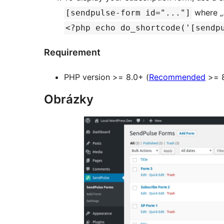
where „…
[sendpulse-form id="..."]
<?php echo do_shortcode('[sendp
Requirement
PHP version >= 8.0+ (
Recommended
>= 8
Obrázky