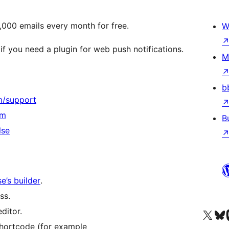
,000 emails every month for free.
W
if you need a plugin for web push notifications.
M
b
m/support
om
B
lse
e’s builder
.
ss.
ditor.
Navštívte náš účet na X (
Navštívte náš
N
 shortcode (for example