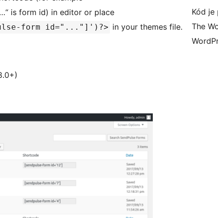
Kód je 
“ is form id) in editor or place
The Wo
in your themes file.
ulse-form id="..."]')?>
WordPr
.0+)