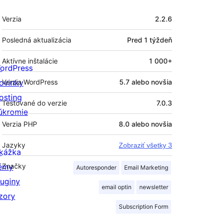
Meta
Verzia
2.2.6
Posledná aktualizácia
Pred
1 týždeň
Aktívne inštalácie
1 000+
ordPress
ovinky
Verzia WordPress
5.7 alebo novšia
osting
Testované do verzie
7.0.3
úkromie
Verzia PHP
8.0 alebo novšia
Jazyky
Zobraziť všetky 3
kážka
émy
Značky
Autoresponder
Email Marketing
luginy
email optin
newsletter
zory
Subscription Form