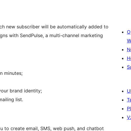
ach new subscriber will be automatically added to
O
igns with SendPulse, a multi-channel marketing
W
N
H
S
in minutes;
our brand identity;
U
iling list.
T
P
V
you to create email, SMS, web push, and chatbot