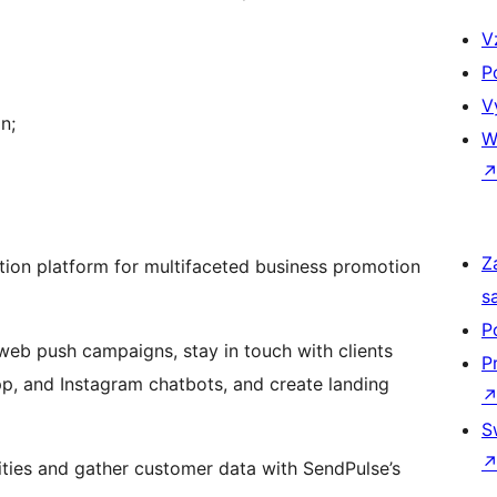
V
P
V
n;
W
Z
tion platform for multifaceted business promotion
s
P
web push campaigns, stay in touch with clients
P
, and Instagram chatbots, and create landing
S
vities and gather customer data with SendPulse’s