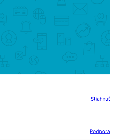
Stiahnuť
Podpora