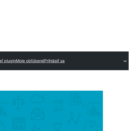
ť plugin
Moje obľúbené
Prihlásiť sa