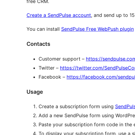
free CRM.
Create a SendPulse account
, and send up to 15
You can install
SendPulse Free WebPush plugin
Contacts
Customer support –
https://sendpulse.co
Twitter –
https://twitter.com/SendPulseC
Facebook –
https://facebook.com/sendpu
Usage
Create a subscription form using
SendPuls
Add a new SendPulse form using WordPre
Paste your subscription form code in the e
To display your subscription form, use a