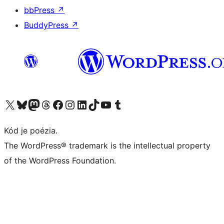
bbPress
↗
BuddyPress
↗
Navštívte náš účet na X (predtým Twitter)
Navštívte náš účet na platforme Bluesky
Navštívte náš účet na Mastodone
Navštívte náš účet na platforme Threads
Navštívte našu stránku na Facebooku
Navštívte náš účet Instagram
Navštívte náš účet LinkedIn
Navštívte náš účet na platforme TikTok
Navštívte náš kanál YouTube
Navštívte náš účet na platforme Tumblr
Kód je poézia.
The WordPress® trademark is the intellectual property
of the WordPress Foundation.