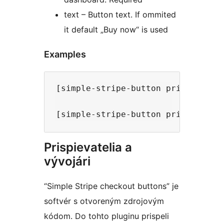
text – Button text. If ommited
it default „Buy now“ is used
Examples
[simple-stripe-button price-id="pr
Prispievatelia a
vývojári
“Simple Stripe checkout buttons” je
softvér s otvoreným zdrojovým
kódom. Do tohto pluginu prispeli