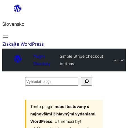
Prejsť
na
Slovensko
obsah
Získajte WordPress
Plugin
Simple Stripe checkout
Directory
buttons
Vyhľadať
plugin
Tento plugin
nebol testovaný s
najnovšími 3 hlavnými vydaniami
WordPress
. Už nemusí byť