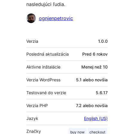
nasledujúci ľudia.
Prispievatelia
ognjenpetrovic
Meta
Verzia
1.0.0
Posledná aktualizácia
Pred
6 rokov
Aktívne inštalácie
Menej než 10
Verzia WordPress
5.1 alebo novšia
Testované do verzie
5.6.17
Verzia PHP
7.2 alebo novšia
Jazyk
English (US)
Značky
buy now
checkout