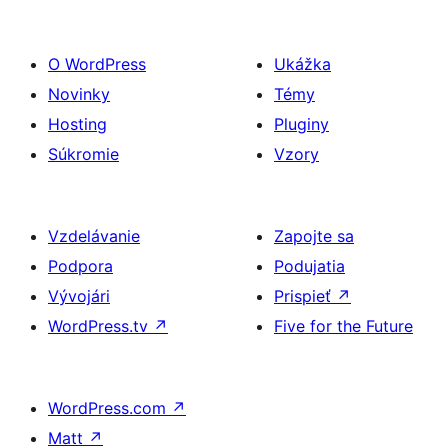
O WordPress
Ukážka
Novinky
Témy
Hosting
Pluginy
Súkromie
Vzory
Vzdelávanie
Zapojte sa
Podpora
Podujatia
Vývojári
Prispieť
↗
WordPress.tv
↗
Five for the Future
WordPress.com
↗
Matt
↗