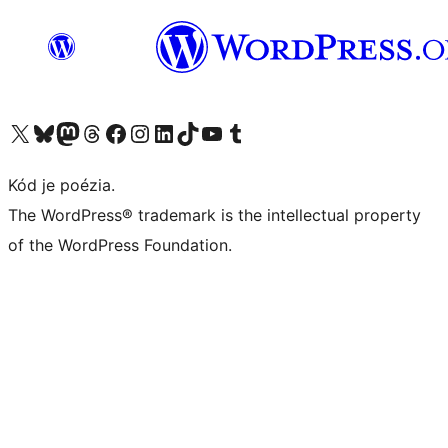
Navštívte náš účet na X (predtým Twitter)
Navštívte náš účet na platforme Bluesky
Navštívte náš účet na Mastodone
Navštívte náš účet na platforme Threads
Navštívte našu stránku na Facebooku
Navštívte náš účet Instagram
Navštívte náš účet LinkedIn
Navštívte náš účet na platforme TikTok
Navštívte náš kanál YouTube
Navštívte náš účet na platforme Tumblr
Kód je poézia.
The WordPress® trademark is the intellectual property
of the WordPress Foundation.