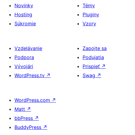
Novinky
Témy
Hosting
Pluginy
Súkromie
Vzory
Vzdelávanie
Zapojte sa
Podpora
Podujatia
Vývojári
Prispieť
↗
WordPress.tv
↗
Swag
↗
WordPress.com
↗
Matt
↗
bbPress
↗
BuddyPress
↗