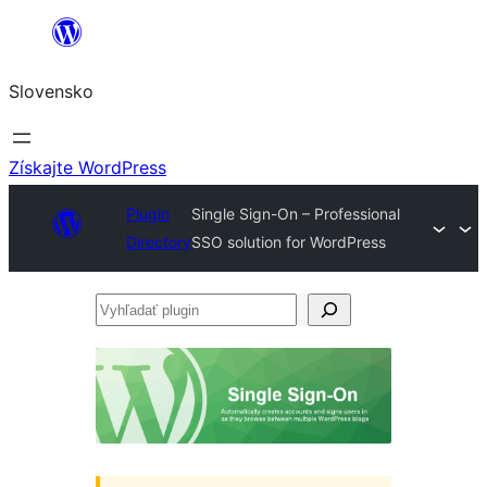
Prejsť
na
Slovensko
obsah
Získajte WordPress
Plugin
Single Sign-On – Professional
Directory
SSO solution for WordPress
Vyhľadať
plugin