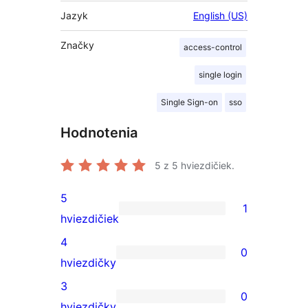
Jazyk
English (US)
Značky
access-control
single login
Single Sign-on
sso
Hodnotenia
5
z 5 hviezdičiek.
5
1
1
hviezdičiek
recenzia
4
0
s
0
hviezdičky
5-
recenzií
3
0
hviezdičkovým
s
0
hviezdičky