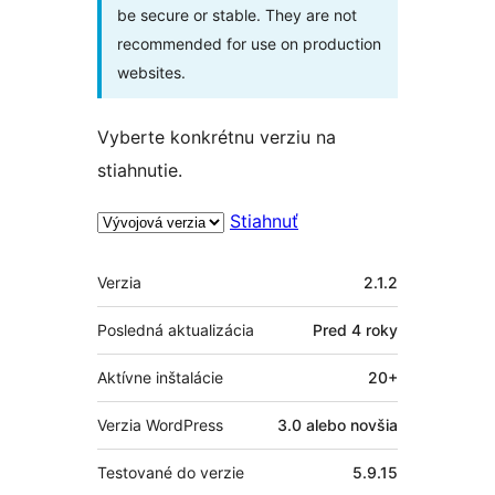
be secure or stable. They are not
recommended for use on production
websites.
Vyberte konkrétnu verziu na
stiahnutie.
Stiahnuť
Meta
Verzia
2.1.2
Posledná aktualizácia
Pred
4 roky
Aktívne inštalácie
20+
Verzia WordPress
3.0 alebo novšia
Testované do verzie
5.9.15