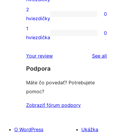
hodnotením
4-
recenzií
2
0
hviezdičkovým
s
0
hviezdičky
hodnotením
3-
recenzií
1
0
hviezdičkovým
s
0
hviezdička
hodnotením
2-
recenzií
hviezdičkovým
s
reviews
Your review
See all
hodnotením
1-
Podpora
hviezdičkovým
hodnotením
Máte čo povedať? Potrebujete
pomoc?
Zobraziť fórum podpory
O WordPress
Ukážka