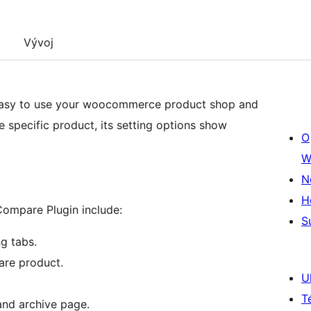
Vývoj
asy to use your woocommerce product shop and
pecific product, its setting options show
O
W
N
H
ompare Plugin include:
S
g tabs.
are product.
U
T
and archive page.