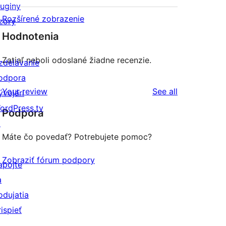
luginy
Rozšírené zobrazenie
zory
Hodnotenia
Zatiaľ neboli odoslané žiadne recenzie.
zdelávanie
odpora
reviews
Your review
See all
ývojári
ordPress.tv
Podpora
↗
Máte čo povedať? Potrebujete pomoc?
Zobraziť fórum podpory
apojte
a
odujatia
rispieť
↗