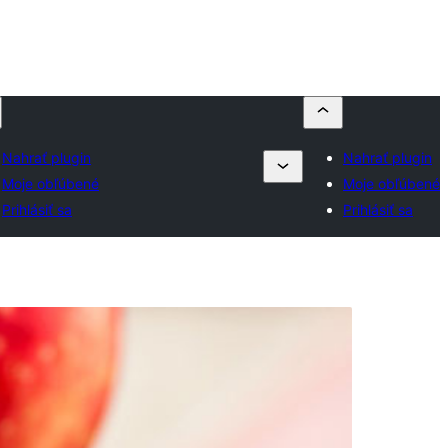
Nahrať plugin
Nahrať plugin
Moje obľúbené
Moje obľúbené
Prihlásiť sa
Prihlásiť sa