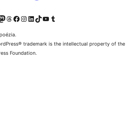
predtým Twitter)
 účet na platforme Bluesky
avštívte náš účet na Mastodone
Navštívte náš účet na platforme Threads
Navštívte našu stránku na Facebooku
Navštívte náš účet Instagram
Navštívte náš účet LinkedIn
Navštívte náš účet na platforme TikTok
Navštívte náš kanál YouTube
Navštívte náš účet na platforme Tumblr
poézia.
rdPress® trademark is the intellectual property of the
ess Foundation.