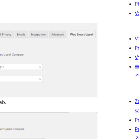
P
V
V
P
V
W
Z
ab.
s
P
P