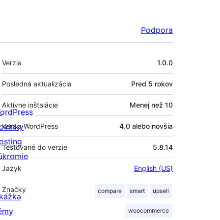
Podpora
Meta
Verzia
1.0.0
Posledná aktualizácia
Pred
5 rokov
Aktívne inštalácie
Menej než 10
ordPress
ovinky
Verzia WordPress
4.0 alebo novšia
osting
Testované do verzie
5.8.14
úkromie
Jazyk
English (US)
Značky
compare
smart
upsell
kážka
émy
woocommerce