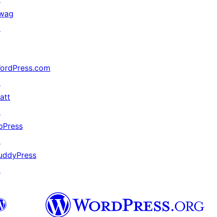
wag
↗
ordPress.com
↗
att
↗
bPress
↗
uddyPress
↗