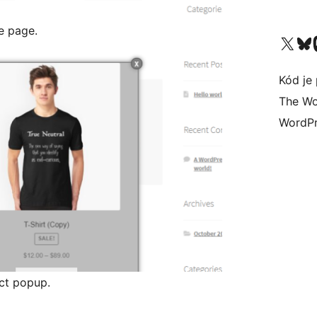
e page.
Navštívte náš účet na X (
Navštívte náš
N
Kód je 
The Wo
WordPr
ct popup.