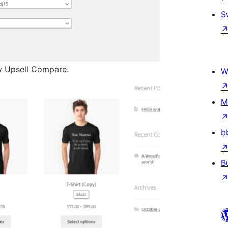
S
 Upsell Compare.
W
M
b
B