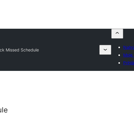
Nahra
ck Missed Schedule
Moje
Prihlá
ule