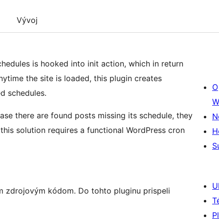
Vývoj
edules is hooked into init action, which in return
ytime the site is loaded, this plugin creates
O
ed schedules.
W
se there are found posts missing its schedule, they
N
 this solution requires a functional WordPress cron
H
S
U
m zdrojovým kódom. Do tohto pluginu prispeli
T
P