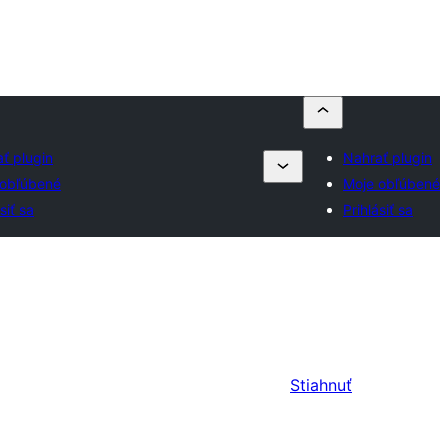
ť plugin
Nahrať plugin
 obľúbené
Moje obľúbené
siť sa
Prihlásiť sa
Stiahnuť