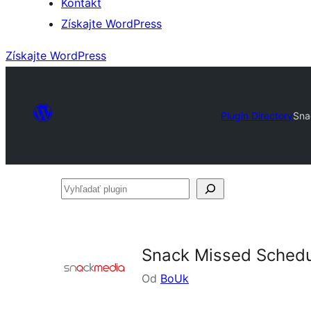
Kontakt
Získajte WordPress
Získajte WordPress
Plugin Directory
Sna
Vyhľadať
plugin
Snack Missed Sched
Od
BoUk