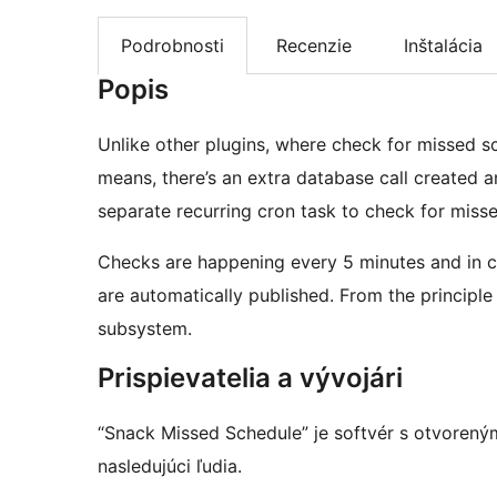
Podrobnosti
Recenzie
Inštalácia
Popis
Unlike other plugins, where check for missed sch
means, there’s an extra database call created an
separate recurring cron task to check for miss
Checks are happening every 5 minutes and in ca
are automatically published. From the principle
subsystem.
Prispievatelia a vývojári
“Snack Missed Schedule” je softvér s otvorený
nasledujúci ľudia.