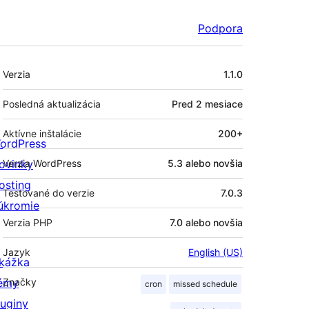
Podpora
Meta
Verzia
1.1.0
Posledná aktualizácia
Pred
2 mesiace
Aktívne inštalácie
200+
ordPress
ovinky
Verzia WordPress
5.3 alebo novšia
osting
Testované do verzie
7.0.3
úkromie
Verzia PHP
7.0 alebo novšia
Jazyk
English (US)
kážka
émy
Značky
cron
missed schedule
luginy