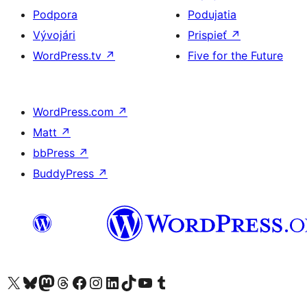
Podpora
Podujatia
Vývojári
Prispieť
↗
WordPress.tv
↗
Five for the Future
WordPress.com
↗
Matt
↗
bbPress
↗
BuddyPress
↗
Navštívte náš účet na X (predtým Twitter)
Navštívte náš účet na platforme Bluesky
Navštívte náš účet na Mastodone
Navštívte náš účet na platforme Threads
Navštívte našu stránku na Facebooku
Navštívte náš účet Instagram
Navštívte náš účet LinkedIn
Navštívte náš účet na platforme TikTok
Navštívte náš kanál YouTube
Navštívte náš účet na platforme Tumblr