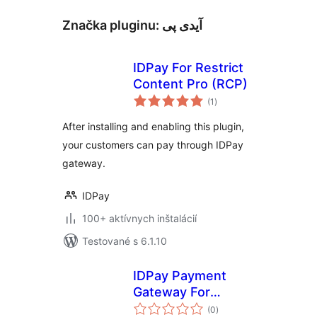
Značka pluginu:
آیدی پی
IDPay For Restrict
Content Pro (RCP)
celkové
(1
)
hodnotenie
After installing and enabling this plugin,
your customers can pay through IDPay
gateway.
IDPay
100+ aktívnych inštalácií
Testované s 6.1.10
IDPay Payment
Gateway For
celkové
LearnPress
(0
)
hodnotenie