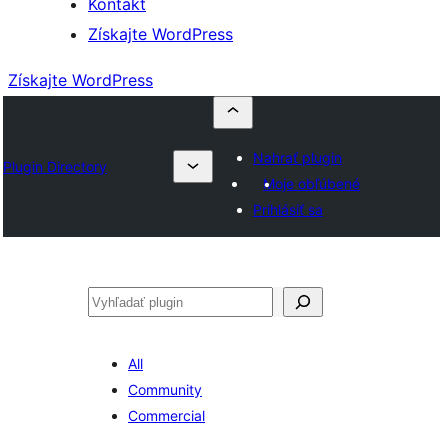
Kontakt
Získajte WordPress
Získajte WordPress
Nahrať plugin
Plugin Directory
Moje obľúbené
Prihlásiť sa
Hľadať
All
Community
Commercial