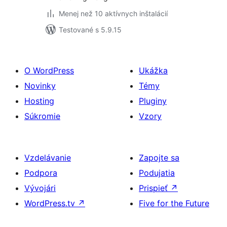
Menej než 10 aktívnych inštalácií
Testované s 5.9.15
O WordPress
Ukážka
Novinky
Témy
Hosting
Pluginy
Súkromie
Vzory
Vzdelávanie
Zapojte sa
Podpora
Podujatia
Vývojári
Prispieť
↗
WordPress.tv
↗
Five for the Future