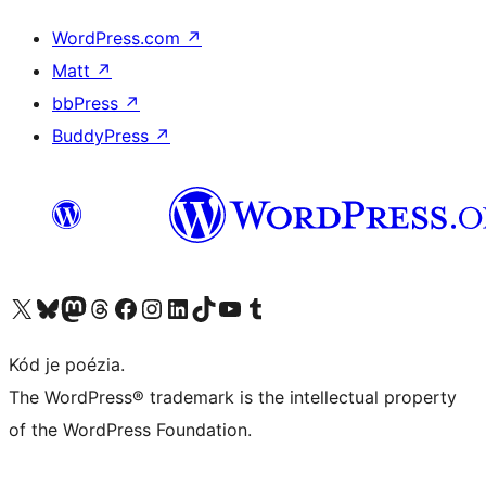
WordPress.com
↗
Matt
↗
bbPress
↗
BuddyPress
↗
Navštívte náš účet na X (predtým Twitter)
Navštívte náš účet na platforme Bluesky
Navštívte náš účet na Mastodone
Navštívte náš účet na platforme Threads
Navštívte našu stránku na Facebooku
Navštívte náš účet Instagram
Navštívte náš účet LinkedIn
Navštívte náš účet na platforme TikTok
Navštívte náš kanál YouTube
Navštívte náš účet na platforme Tumblr
Kód je poézia.
The WordPress® trademark is the intellectual property
of the WordPress Foundation.