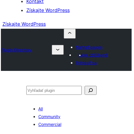
Kontakt
Získajte WordPress
Získajte WordPress
Nahrať plugin
Plugin Directory
Moje obľúbené
Prihlásiť sa
Hľadať
All
Community
Commercial