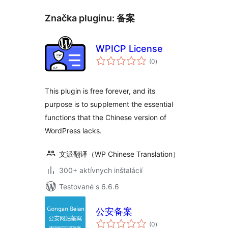
Značka pluginu:
备案
WPICP License
celkové
(0
)
hodnotenie
This plugin is free forever, and its
purpose is to supplement the essential
functions that the Chinese version of
WordPress lacks.
文派翻译（WP Chinese Translation）
300+ aktívnych inštalácií
Testované s 6.6.6
公安备案
celkové
(0
)
hodnotenie