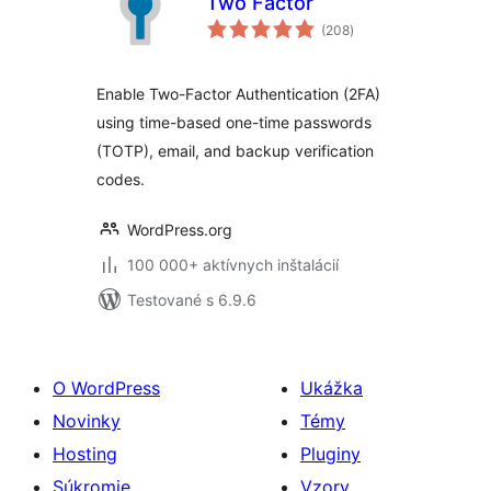
Two Factor
celkové
(208
)
hodnotenie
Enable Two-Factor Authentication (2FA)
using time-based one-time passwords
(TOTP), email, and backup verification
codes.
WordPress.org
100 000+ aktívnych inštalácií
Testované s 6.9.6
O WordPress
Ukážka
Novinky
Témy
Hosting
Pluginy
Súkromie
Vzory