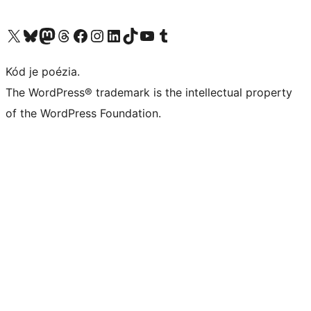
Navštívte náš účet na X (predtým Twitter)
Navštívte náš účet na platforme Bluesky
Navštívte náš účet na Mastodone
Navštívte náš účet na platforme Threads
Navštívte našu stránku na Facebooku
Navštívte náš účet Instagram
Navštívte náš účet LinkedIn
Navštívte náš účet na platforme TikTok
Navštívte náš kanál YouTube
Navštívte náš účet na platforme Tumblr
Kód je poézia.
The WordPress® trademark is the intellectual property
of the WordPress Foundation.