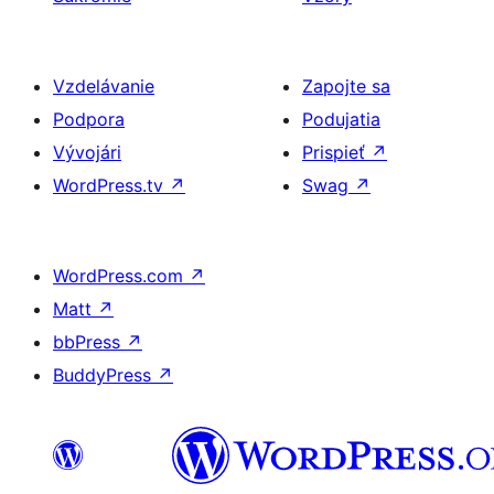
Vzdelávanie
Zapojte sa
Podpora
Podujatia
Vývojári
Prispieť
↗
WordPress.tv
↗
Swag
↗
WordPress.com
↗
Matt
↗
bbPress
↗
BuddyPress
↗