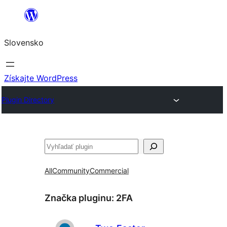
Prejsť
na
Slovensko
obsah
Získajte WordPress
Plugin Directory
Hľadať
All
Community
Commercial
Značka pluginu:
2FA