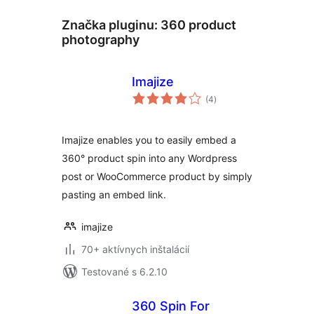
Značka pluginu:
360 product
photography
Imajize
celkové
(4
)
hodnotenie
Imajize enables you to easily embed a
360° product spin into any Wordpress
post or WooCommerce product by simply
pasting an embed link.
imajize
70+ aktívnych inštalácií
Testované s 6.2.10
360 Spin For