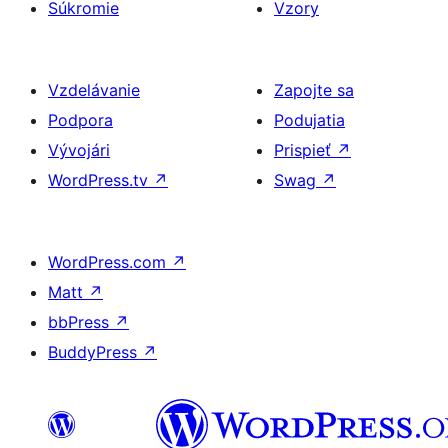
Súkromie
Vzory
Vzdelávanie
Zapojte sa
Podpora
Podujatia
Vývojári
Prispieť
↗
WordPress.tv
↗
Swag
↗
WordPress.com
↗
Matt
↗
bbPress
↗
BuddyPress
↗