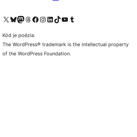
Navštívte náš účet na X (predtým Twitter)
Navštívte náš účet na platforme Bluesky
Navštívte náš účet na Mastodone
Navštívte náš účet na platforme Threads
Navštívte našu stránku na Facebooku
Navštívte náš účet Instagram
Navštívte náš účet LinkedIn
Navštívte náš účet na platforme TikTok
Navštívte náš kanál YouTube
Navštívte náš účet na platforme Tumblr
Kód je poézia.
The WordPress® trademark is the intellectual property
of the WordPress Foundation.