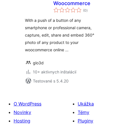
Woocommerce
celkové
(0
)
hodnotenie
With a push of a button of any
smartphone or professional camera,
capture, edit, share and embed 360°
photo of any product to your
woocommerce online …
glo3d
10+ aktívnych inštalácií
Testované s 5.4.20
O WordPress
Ukážka
Novinky
Témy
Hosting
Pluginy