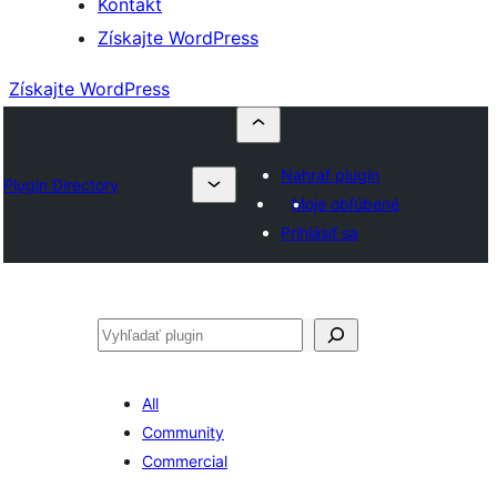
Kontakt
Získajte WordPress
Získajte WordPress
Nahrať plugin
Plugin Directory
Moje obľúbené
Prihlásiť sa
Hľadať
All
Community
Commercial