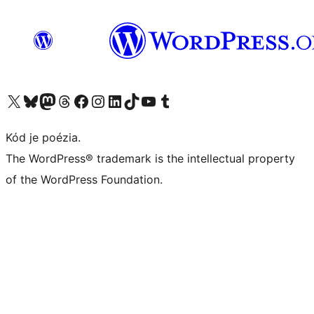
Navštívte náš účet na X (predtým Twitter)
Navštívte náš účet na platforme Bluesky
Navštívte náš účet na Mastodone
Navštívte náš účet na platforme Threads
Navštívte našu stránku na Facebooku
Navštívte náš účet Instagram
Navštívte náš účet LinkedIn
Navštívte náš účet na platforme TikTok
Navštívte náš kanál YouTube
Navštívte náš účet na platforme Tumblr
Kód je poézia.
The WordPress® trademark is the intellectual property
of the WordPress Foundation.