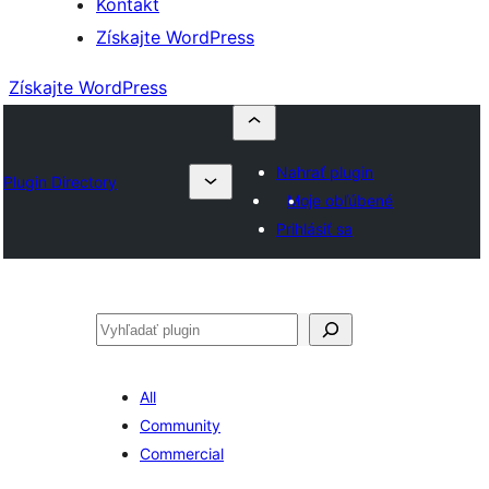
Kontakt
Získajte WordPress
Získajte WordPress
Nahrať plugin
Plugin Directory
Moje obľúbené
Prihlásiť sa
Hľadať
All
Community
Commercial