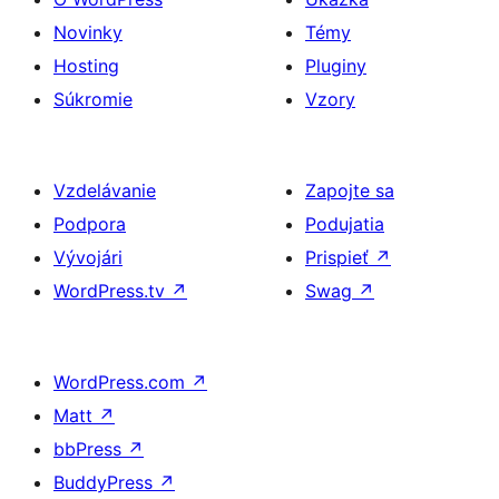
Novinky
Témy
Hosting
Pluginy
Súkromie
Vzory
Vzdelávanie
Zapojte sa
Podpora
Podujatia
Vývojári
Prispieť
↗
WordPress.tv
↗
Swag
↗
WordPress.com
↗
Matt
↗
bbPress
↗
BuddyPress
↗