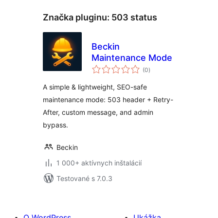
Značka pluginu:
503 status
Beckin
Maintenance Mode
celkové
(0
)
hodnotenie
A simple & lightweight, SEO-safe
maintenance mode: 503 header + Retry-
After, custom message, and admin
bypass.
Beckin
1 000+ aktívnych inštalácií
Testované s 7.0.3
O WordPress
Ukážka