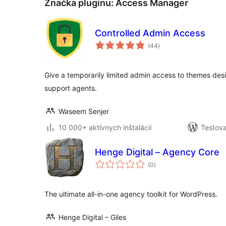
Značka pluginu:
Access Manager
Controlled Admin Access
celkové
(44
)
hodnotenie
Give a temporarily limited admin access to themes des
support agents.
Waseem Senjer
10 000+ aktívnych inštalácií
Testova
Henge Digital – Agency Core
celkové
(0
)
hodnotenie
The ultimate all-in-one agency toolkit for WordPress.
Henge Digital – Giles