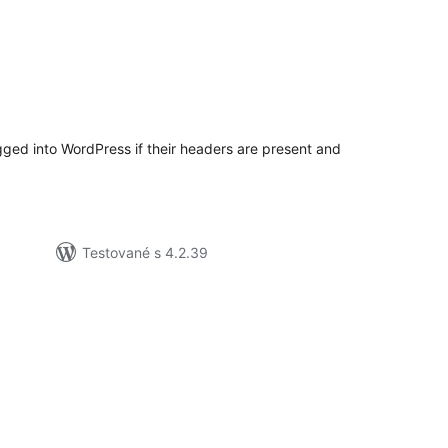
elkové
odnotenie
ogged into WordPress if their headers are present and
Testované s 4.2.39