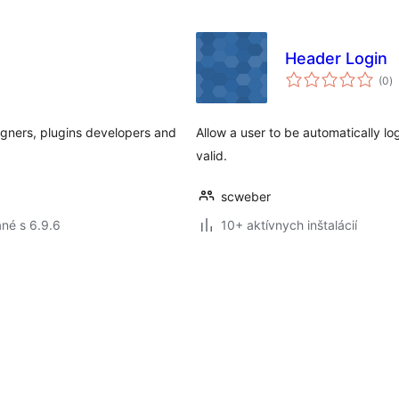
Header Login
c
(0
)
h
igners, plugins developers and
Allow a user to be automatically l
valid.
scweber
né s 6.9.6
10+ aktívnych inštalácií