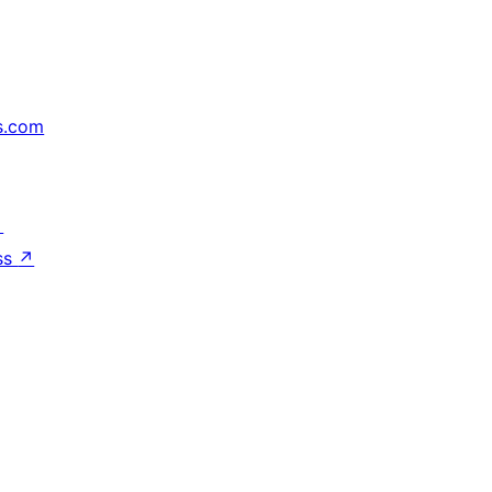
s.com
↗
ss
↗