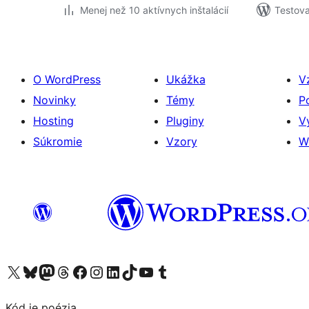
Menej než 10 aktívnych inštalácií
Testova
O WordPress
Ukážka
V
Novinky
Témy
P
Hosting
Pluginy
V
Súkromie
Vzory
W
Navštívte náš účet na X (predtým Twitter)
Navštívte náš účet na platforme Bluesky
Navštívte náš účet na Mastodone
Navštívte náš účet na platforme Threads
Navštívte našu stránku na Facebooku
Navštívte náš účet Instagram
Navštívte náš účet LinkedIn
Navštívte náš účet na platforme TikTok
Navštívte náš kanál YouTube
Navštívte náš účet na platforme Tumblr
Kód je poézia.