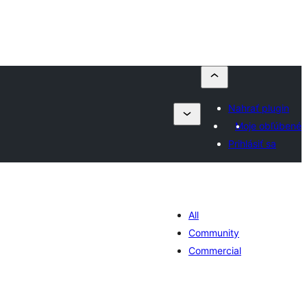
Nahrať plugin
Moje obľúbené
Prihlásiť sa
All
Community
Commercial