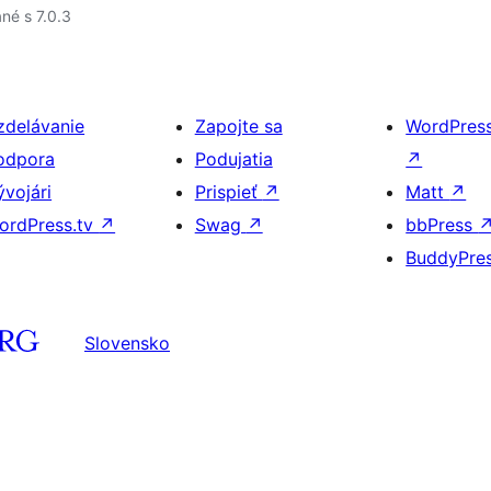
né s 7.0.3
zdelávanie
Zapojte sa
WordPres
odpora
Podujatia
↗
ývojári
Prispieť
↗
Matt
↗
ordPress.tv
↗
Swag
↗
bbPress
BuddyPre
Slovensko