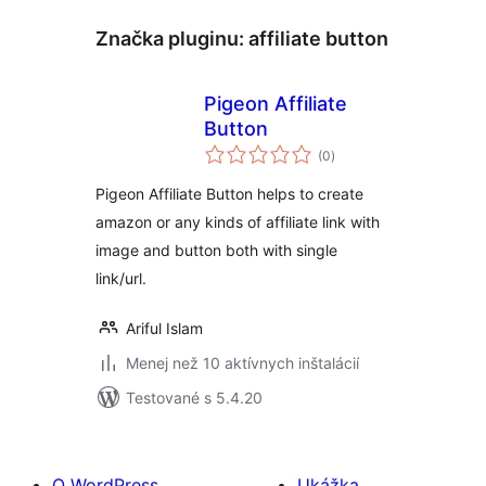
Značka pluginu:
affiliate button
Pigeon Affiliate
Button
celkové
(0
)
hodnotenie
Pigeon Affiliate Button helps to create
amazon or any kinds of affiliate link with
image and button both with single
link/url.
Ariful Islam
Menej než 10 aktívnych inštalácií
Testované s 5.4.20
O WordPress
Ukážka