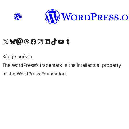
Navštívte náš účet na X (predtým Twitter)
Navštívte náš účet na platforme Bluesky
Navštívte náš účet na Mastodone
Navštívte náš účet na platforme Threads
Navštívte našu stránku na Facebooku
Navštívte náš účet Instagram
Navštívte náš účet LinkedIn
Navštívte náš účet na platforme TikTok
Navštívte náš kanál YouTube
Navštívte náš účet na platforme Tumblr
Kód je poézia.
The WordPress® trademark is the intellectual property
of the WordPress Foundation.