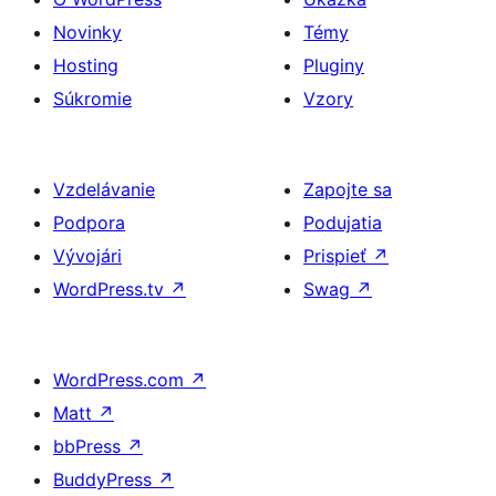
Novinky
Témy
Hosting
Pluginy
Súkromie
Vzory
Vzdelávanie
Zapojte sa
Podpora
Podujatia
Vývojári
Prispieť
↗
WordPress.tv
↗
Swag
↗
WordPress.com
↗
Matt
↗
bbPress
↗
BuddyPress
↗