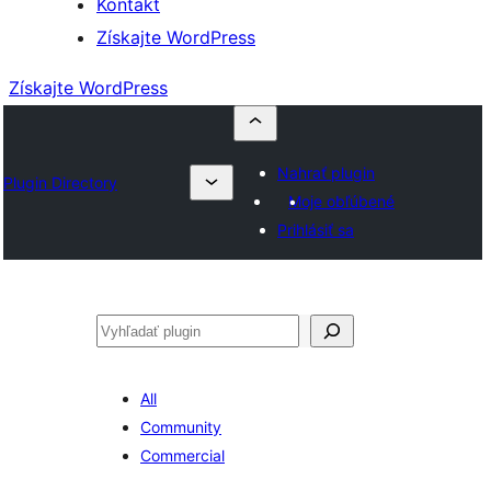
Kontakt
Získajte WordPress
Získajte WordPress
Nahrať plugin
Plugin Directory
Moje obľúbené
Prihlásiť sa
Hľadať
All
Community
Commercial