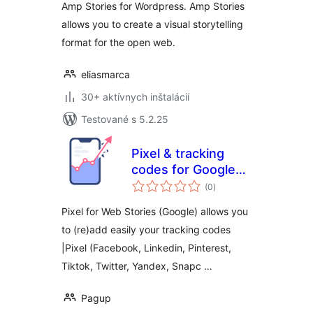
Amp Stories for Wordpress. Amp Stories
allows you to create a visual storytelling
format for the open web.
eliasmarca
30+ aktívnych inštalácií
Testované s 5.2.25
Pixel & tracking
codes for Google
celkové
Web stories
(0
)
hodnotenie
(formerly AMP
Pixel for Web Stories (Google) allows you
Stories)
to (re)add easily your tracking codes
|Pixel (Facebook, Linkedin, Pinterest,
Tiktok, Twitter, Yandex, Snapc …
Pagup