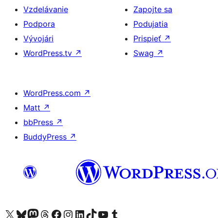
Vzdelávanie
Zapojte sa
Podpora
Podujatia
Vývojári
Prispieť
↗
WordPress.tv
↗
Swag
↗
WordPress.com
↗
Matt
↗
bbPress
↗
BuddyPress
↗
Navštívte náš účet na X (predtým Twitter)
Navštívte náš účet na platforme Bluesky
Navštívte náš účet na Mastodone
Navštívte náš účet na platforme Threads
Navštívte našu stránku na Facebooku
Navštívte náš účet Instagram
Navštívte náš účet LinkedIn
Navštívte náš účet na platforme TikTok
Navštívte náš kanál YouTube
Navštívte náš účet na platforme Tumblr