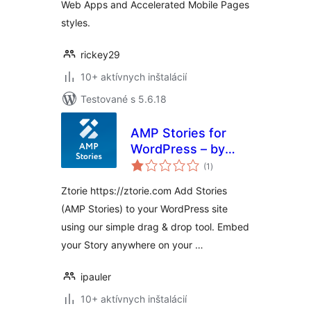
Web Apps and Accelerated Mobile Pages
styles.
rickey29
10+ aktívnych inštalácií
Testované s 5.6.18
AMP Stories for
WordPress – by
celkové
Ztorie
(1
)
hodnotenie
Ztorie https://ztorie.com Add Stories
(AMP Stories) to your WordPress site
using our simple drag & drop tool. Embed
your Story anywhere on your …
ipauler
10+ aktívnych inštalácií