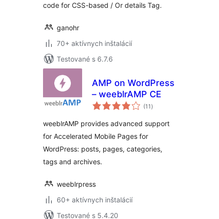
code for CSS-based / Or details Tag.
ganohr
70+ aktívnych inštalácií
Testované s 6.7.6
AMP on WordPress
– weeblrAMP CE
celkové
(11
)
hodnotenie
weeblrAMP provides advanced support
for Accelerated Mobile Pages for
WordPress: posts, pages, categories,
tags and archives.
weeblrpress
60+ aktívnych inštalácií
Testované s 5.4.20