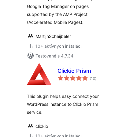
Google Tag Manager on pages
supported by the AMP Project
(Accelerated Mobile Pages).
MartijnScheijbeler
10+ aktívnych inštalácií
Testované s 4.7.34
Clickio Prism
celkové
(13
)
hodnotenie
This plugin helps easy connect your
WordPress instance to Clickio Prism
service.
clickio
10+ aktívnych inštalácií