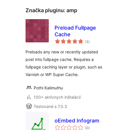
Značka pluginu:
amp
Preload Fullpage
Cache
celkové
(3
)
hodnotenie
Preloads any new or recently updated
post into fullpage cache. Requires a
fullpage caching layer or plugin, such as
Varnish or WP Super Cache.
Pothi Kalimuthu
100+ aktívnych inštalácií
Testované s 7.0.3
oEmbed Infogram
celkové
(0
)
hodnotenie