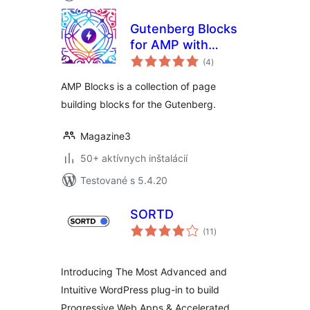
Gutenberg Blocks
for AMP with
celkové
Design Library
(4
)
hodnotenie
AMP Blocks is a collection of page
building blocks for the Gutenberg.
Magazine3
50+ aktívnych inštalácií
Testované s 5.4.20
SORTD
celkové
(11
)
hodnotenie
Introducing The Most Advanced and
Intuitive WordPress plug-in to build
Progressive Web Apps & Accelerated