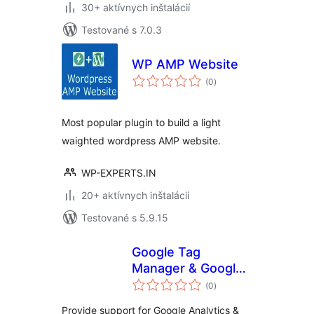
30+ aktívnych inštalácií
Testované s 7.0.3
WP AMP Website
celkové
(0
)
hodnotenie
Most popular plugin to build a light
waighted wordpress AMP website.
WP-EXPERTS.IN
20+ aktívnych inštalácií
Testované s 5.9.15
Google Tag
Manager & Google
celkové
Analytics for AMP
(0
)
hodnotenie
Provide support for Google Analytics &