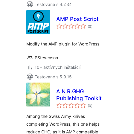
Testované s 4.7.34
AMP Post Script
celkové
(0
)
hodnotenie
Modify the AMP plugin for WordPress
PStevenson
10+ aktívnych inštalácií
Testované s 5.9.15
A.N.R.GHG
Publishing Toolkit
celkové
(0
)
hodnotenie
Among the Swiss Army knives
completing WordPress, this one helps
reduce GHG, as it is AMP compatible