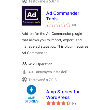
Testované s 5.8.14
Ad Commander
Tools
celkové
(0
)
hodnotenie
Add-on for the Ad Commander plugin
that allows you to import, export, and
manage ad statistics. This plugin requires
Ad Commander.
Wild Operation
40+ aktívnych inštalácií
Testované s 7.0.3
Amp Stories for
WordPress
celkové
(4
)
hodnotenie