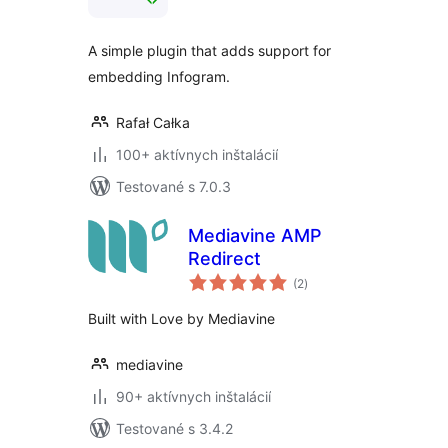
A simple plugin that adds support for
embedding Infogram.
Rafał Całka
100+ aktívnych inštalácií
Testované s 7.0.3
Mediavine AMP
Redirect
celkové
(2
)
hodnotenie
Built with Love by Mediavine
mediavine
90+ aktívnych inštalácií
Testované s 3.4.2