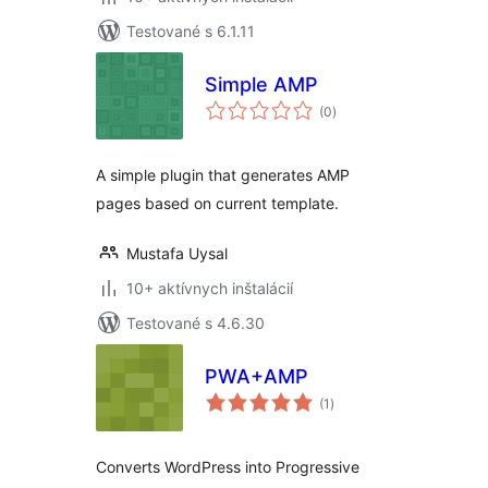
Testované s 6.1.11
Simple AMP
celkové
(0
)
hodnotenie
A simple plugin that generates AMP
pages based on current template.
Mustafa Uysal
10+ aktívnych inštalácií
Testované s 4.6.30
PWA+AMP
celkové
(1
)
hodnotenie
Converts WordPress into Progressive