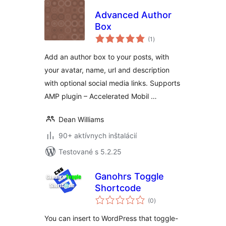
Advanced Author
Box
celkové
(1
)
hodnotenie
Add an author box to your posts, with
your avatar, name, url and description
with optional social media links. Supports
AMP plugin – Accelerated Mobil …
Dean Williams
90+ aktívnych inštalácií
Testované s 5.2.25
Ganohrs Toggle
Shortcode
celkové
(0
)
hodnotenie
You can insert to WordPress that toggle-