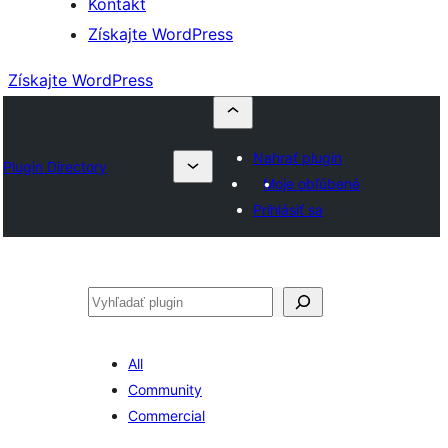
Kontakt
Získajte WordPress
Získajte WordPress
Nahrať plugin
Plugin Directory
Moje obľúbené
Prihlásiť sa
Hľadať
All
Community
Commercial