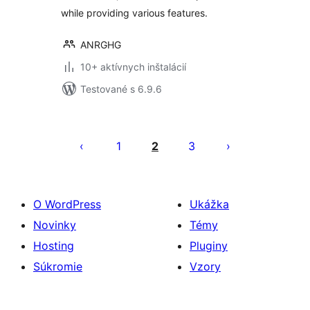
while providing various features.
ANRGHG
10+ aktívnych inštalácií
Testované s 6.9.6
Stránkovanie
príspevkov
1
2
3
O WordPress
Ukážka
Novinky
Témy
Hosting
Pluginy
Súkromie
Vzory