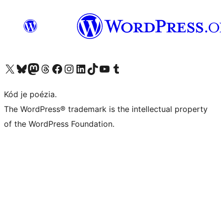
Navštívte náš účet na X (predtým Twitter)
Navštívte náš účet na platforme Bluesky
Navštívte náš účet na Mastodone
Navštívte náš účet na platforme Threads
Navštívte našu stránku na Facebooku
Navštívte náš účet Instagram
Navštívte náš účet LinkedIn
Navštívte náš účet na platforme TikTok
Navštívte náš kanál YouTube
Navštívte náš účet na platforme Tumblr
Kód je poézia.
The WordPress® trademark is the intellectual property
of the WordPress Foundation.