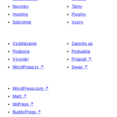
Novinky
Témy
Hosting
Pluginy
Súkromie
Vzory
Vzdelávanie
Zapojte sa
Podpora
Podujatia
Vývojári
Prispieť
↗
WordPress.tv
↗
Swag
↗
WordPress.com
↗
Matt
↗
bbPress
↗
BuddyPress
↗