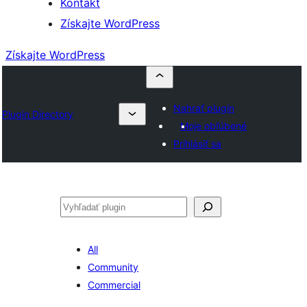
Kontakt
Získajte WordPress
Získajte WordPress
Nahrať plugin
Plugin Directory
Moje obľúbené
Prihlásiť sa
Hľadať
All
Community
Commercial