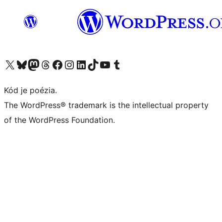
Navštívte náš účet na X (predtým Twitter)
Navštívte náš účet na platforme Bluesky
Navštívte náš účet na Mastodone
Navštívte náš účet na platforme Threads
Navštívte našu stránku na Facebooku
Navštívte náš účet Instagram
Navštívte náš účet LinkedIn
Navštívte náš účet na platforme TikTok
Navštívte náš kanál YouTube
Navštívte náš účet na platforme Tumblr
Kód je poézia.
The WordPress® trademark is the intellectual property
of the WordPress Foundation.