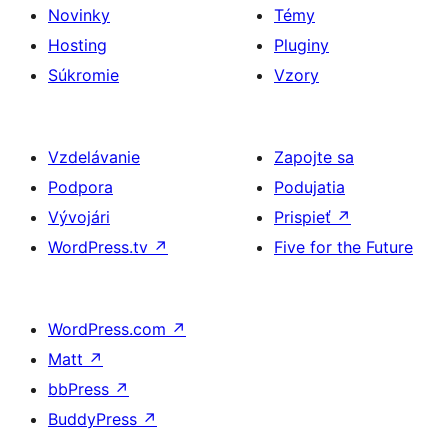
Novinky
Témy
Hosting
Pluginy
Súkromie
Vzory
Vzdelávanie
Zapojte sa
Podpora
Podujatia
Vývojári
Prispieť
↗
WordPress.tv
↗
Five for the Future
WordPress.com
↗
Matt
↗
bbPress
↗
BuddyPress
↗