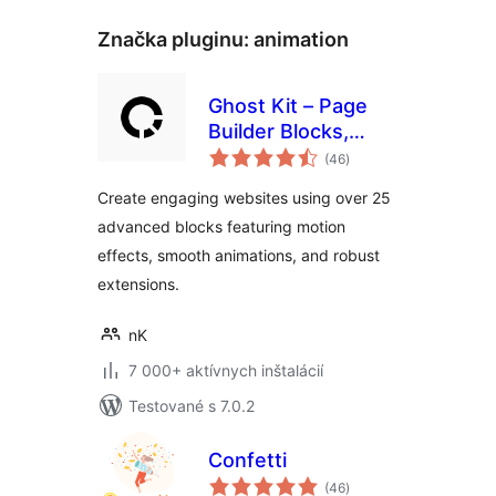
Značka pluginu:
animation
Ghost Kit – Page
Builder Blocks,
celkové
Motion Effects &
(46
)
hodnotenie
Extensions
Create engaging websites using over 25
advanced blocks featuring motion
effects, smooth animations, and robust
extensions.
nK
7 000+ aktívnych inštalácií
Testované s 7.0.2
Confetti
celkové
(46
)
hodnotenie