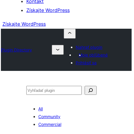
Kontakt
Získajte WordPress
Získajte WordPress
Nahrať plugin
Plugin Directory
Moje obľúbené
Prihlásiť sa
Hľadať
All
Community
Commercial