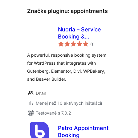
Značka pluginu:
appointments
Nuoria – Service
Booking &
celkové
Appointments
(1
)
hodnotenie
A powerful, responsive booking system
for WordPress that integrates with
Gutenberg, Elementor, Divi, WPBakery,
and Beaver Builder.
Dhan
Menej než 10 aktívnych inštalácií
Testované s 7.0.2
Patro Appointment
Booking