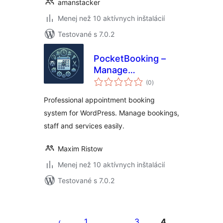
amanstacker
Menej než 10 aktívnych inštalácií
Testované s 7.0.2
PocketBooking –
Manage
celkové
Appointments on
(0
)
hodnotenie
the Go
Professional appointment booking
system for WordPress. Manage bookings,
staff and services easily.
Maxim Ristow
Menej než 10 aktívnych inštalácií
Testované s 7.0.2
Stránkovanie
príspevkov
1
3
4
…