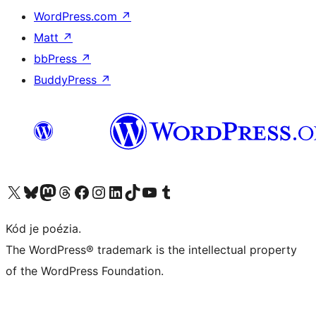
WordPress.com
↗
Matt
↗
bbPress
↗
BuddyPress
↗
Navštívte náš účet na X (predtým Twitter)
Navštívte náš účet na platforme Bluesky
Navštívte náš účet na Mastodone
Navštívte náš účet na platforme Threads
Navštívte našu stránku na Facebooku
Navštívte náš účet Instagram
Navštívte náš účet LinkedIn
Navštívte náš účet na platforme TikTok
Navštívte náš kanál YouTube
Navštívte náš účet na platforme Tumblr
Kód je poézia.
The WordPress® trademark is the intellectual property
of the WordPress Foundation.