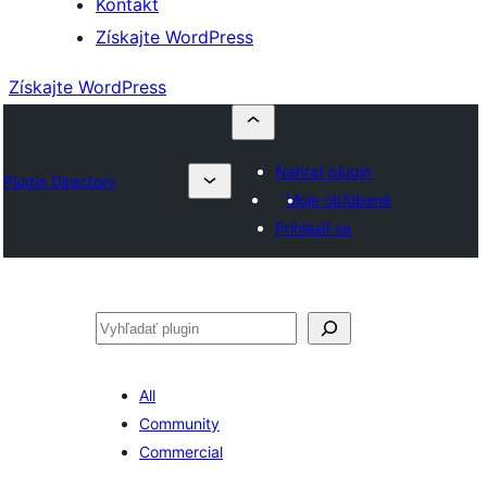
Kontakt
Získajte WordPress
Získajte WordPress
Nahrať plugin
Plugin Directory
Moje obľúbené
Prihlásiť sa
Hľadať
All
Community
Commercial