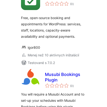
celkové
(0
)
hodnotenie
Free, open-source booking and
appointments for WordPress: services,
staff, locations, capacity-aware
availability and optional payments.
igor800
Menej než 10 aktívnych inštalácií
Testované s 7.0.2
Musubi Bookings
Plugin
celkové
(0
)
hodnotenie
You will require a Musubi Account and to
set-up your schedules with Musubi
Bookings before using this plugin.