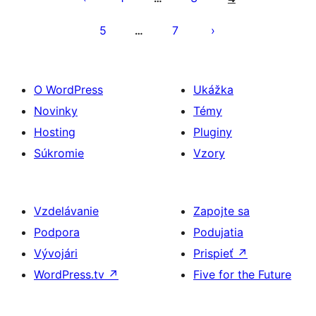
5
7
…
O WordPress
Ukážka
Novinky
Témy
Hosting
Pluginy
Súkromie
Vzory
Vzdelávanie
Zapojte sa
Podpora
Podujatia
Vývojári
Prispieť
↗
WordPress.tv
↗
Five for the Future