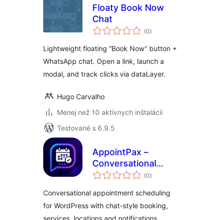
Floaty Book Now
Chat
celkové
(0
)
hodnotenie
Lightweight floating “Book Now” button +
WhatsApp chat. Open a link, launch a
modal, and track clicks via dataLayer.
Hugo Carvalho
Menej než 10 aktívnych inštalácií
Testované s 6.9.5
AppointPax –
Conversational
celkové
Appointment
(0
)
hodnotenie
Scheduling
Conversational appointment scheduling
for WordPress with chat-style booking,
services, locations and notifications.