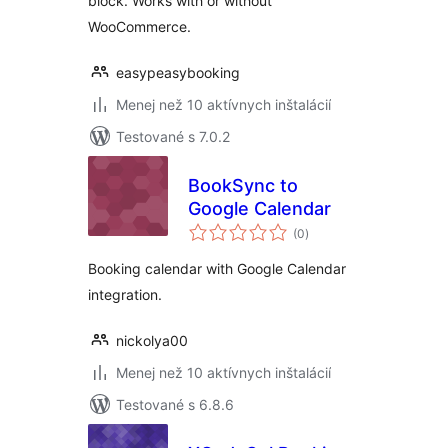
block. Works with or without
WooCommerce.
easypeasybooking
Menej než 10 aktívnych inštalácií
Testované s 7.0.2
BookSync to
Google Calendar
celkové
(0
)
hodnotenie
Booking calendar with Google Calendar
integration.
nickolya00
Menej než 10 aktívnych inštalácií
Testované s 6.8.6