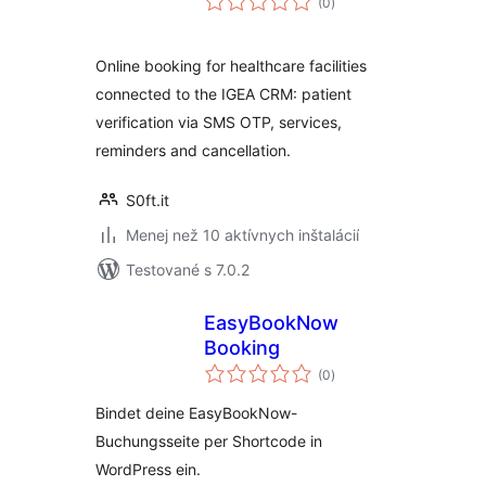
(0
)
hodnotenie
Online booking for healthcare facilities
connected to the IGEA CRM: patient
verification via SMS OTP, services,
reminders and cancellation.
S0ft.it
Menej než 10 aktívnych inštalácií
Testované s 7.0.2
EasyBookNow
Booking
celkové
(0
)
hodnotenie
Bindet deine EasyBookNow-
Buchungsseite per Shortcode in
WordPress ein.