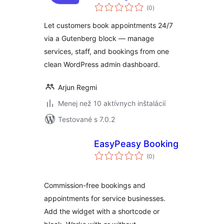
celkové
(0
)
hodnotenie
Let customers book appointments 24/7
via a Gutenberg block — manage
services, staff, and bookings from one
clean WordPress admin dashboard.
Arjun Regmi
Menej než 10 aktívnych inštalácií
Testované s 7.0.2
EasyPeasy Booking
celkové
(0
)
hodnotenie
Commission-free bookings and
appointments for service businesses.
Add the widget with a shortcode or