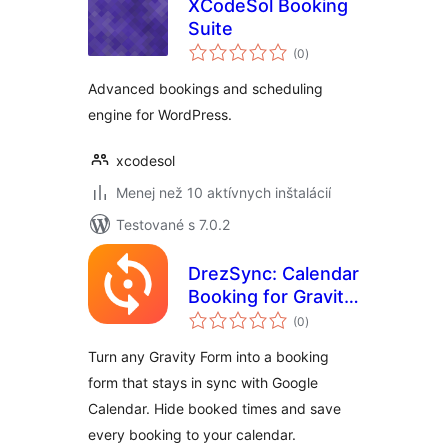
XCodeSol Booking
Suite
celkové
(0
)
hodnotenie
Advanced bookings and scheduling
engine for WordPress.
xcodesol
Menej než 10 aktívnych inštalácií
Testované s 7.0.2
DrezSync: Calendar
Booking for Gravity
celkové
Forms
(0
)
hodnotenie
Turn any Gravity Form into a booking
form that stays in sync with Google
Calendar. Hide booked times and save
every booking to your calendar.