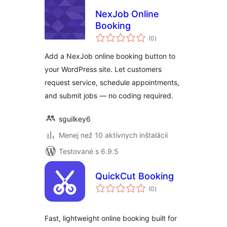
NexJob Online
Booking
celkové
(0
)
hodnotenie
Add a NexJob online booking button to
your WordPress site. Let customers
request service, schedule appointments,
and submit jobs — no coding required.
sguilkey6
Menej než 10 aktívnych inštalácií
Testované s 6.9.5
QuickCut Booking
celkové
(0
)
hodnotenie
Fast, lightweight online booking built for