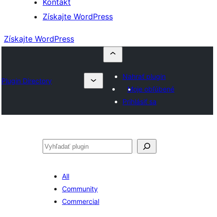
Kontakt
Získajte WordPress
Získajte WordPress
Nahrať plugin
Plugin Directory
Moje obľúbené
Prihlásiť sa
Hľadať
All
Community
Commercial