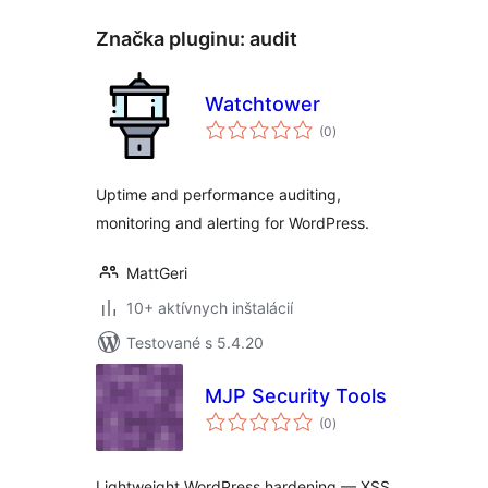
Značka pluginu:
audit
Watchtower
celkové
(0
)
hodnotenie
Uptime and performance auditing,
monitoring and alerting for WordPress.
MattGeri
10+ aktívnych inštalácií
Testované s 5.4.20
MJP Security Tools
celkové
(0
)
hodnotenie
Lightweight WordPress hardening — XSS