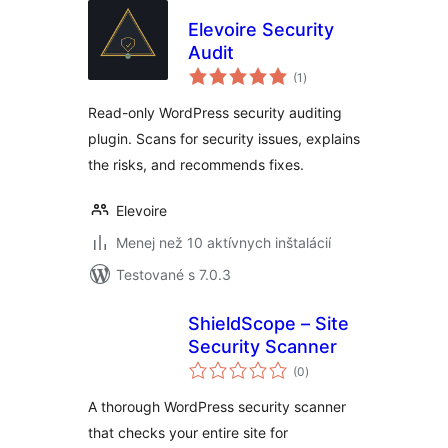
Elevoire Security
Audit
celkové
(1
)
hodnotenie
Read-only WordPress security auditing
plugin. Scans for security issues, explains
the risks, and recommends fixes.
Elevoire
Menej než 10 aktívnych inštalácií
Testované s 7.0.3
ShieldScope – Site
Security Scanner
celkové
(0
)
hodnotenie
A thorough WordPress security scanner
that checks your entire site for