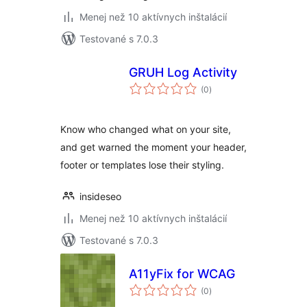
Menej než 10 aktívnych inštalácií
Testované s 7.0.3
GRUH Log Activity
celkové
(0
)
hodnotenie
Know who changed what on your site,
and get warned the moment your header,
footer or templates lose their styling.
insideseo
Menej než 10 aktívnych inštalácií
Testované s 7.0.3
A11yFix for WCAG
celkové
(0
)
hodnotenie