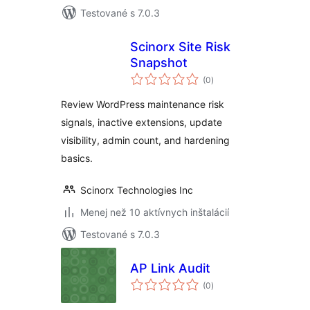
Testované s 7.0.3
Scinorx Site Risk
Snapshot
celkové
(0
)
hodnotenie
Review WordPress maintenance risk
signals, inactive extensions, update
visibility, admin count, and hardening
basics.
Scinorx Technologies Inc
Menej než 10 aktívnych inštalácií
Testované s 7.0.3
AP Link Audit
celkové
(0
)
hodnotenie