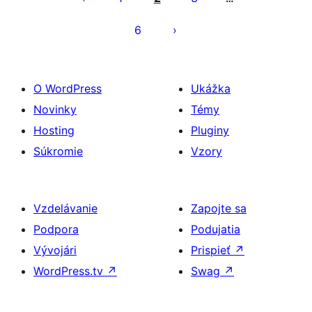
6
O WordPress
Ukážka
Novinky
Témy
Hosting
Pluginy
Súkromie
Vzory
Vzdelávanie
Zapojte sa
Podpora
Podujatia
Vývojári
Prispieť
↗
WordPress.tv
↗
Swag
↗