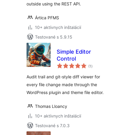
outside using the REST API.
Ártica PFMS
10+ aktívnych inštalácií
Testované s 5.9.15
Simple Editor
Control
celkové
(1
)
hodnotenie
Audit trail and git-style diff viewer for
every file change made through the
WordPress plugin and theme file editor.
Thomas Lloancy
10+ aktívnych inštalácií
Testované s 7.0.3