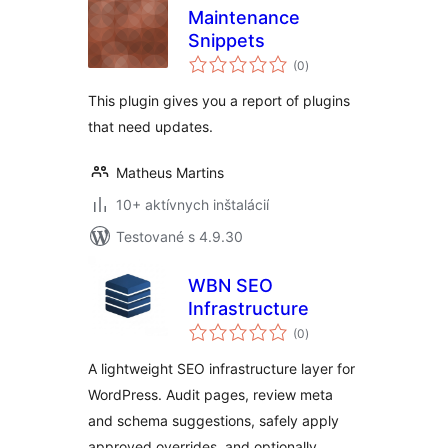
Maintenance
Snippets
celkové
(0
)
hodnotenie
This plugin gives you a report of plugins
that need updates.
Matheus Martins
10+ aktívnych inštalácií
Testované s 4.9.30
WBN SEO
Infrastructure
celkové
(0
)
hodnotenie
A lightweight SEO infrastructure layer for
WordPress. Audit pages, review meta
and schema suggestions, safely apply
approved overrides, and optionally …