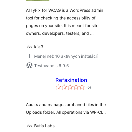
A11yFix for WCAG is a WordPress admin
tool for checking the accessibility of
pages on your site. It is meant for site
owners, developers, testers, and …
kija3
Menej než 10 aktívnych inštalácií
Testované s 6.9.6
Refaxination
celkové
(0
)
hodnotenie
Audits and manages orphaned files in the
Uploads folder. All operations via WP-CLI.
Butiá Labs