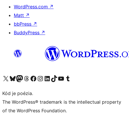
WordPress.com
↗
Matt
↗
bbPress
↗
BuddyPress
↗
Navštívte náš účet na X (predtým Twitter)
Navštívte náš účet na platforme Bluesky
Navštívte náš účet na Mastodone
Navštívte náš účet na platforme Threads
Navštívte našu stránku na Facebooku
Navštívte náš účet Instagram
Navštívte náš účet LinkedIn
Navštívte náš účet na platforme TikTok
Navštívte náš kanál YouTube
Navštívte náš účet na platforme Tumblr
Kód je poézia.
The WordPress® trademark is the intellectual property
of the WordPress Foundation.