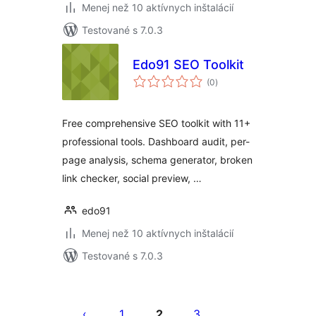
Menej než 10 aktívnych inštalácií
Testované s 7.0.3
Edo91 SEO Toolkit
celkové
(0
)
hodnotenie
Free comprehensive SEO toolkit with 11+
professional tools. Dashboard audit, per-
page analysis, schema generator, broken
link checker, social preview, …
edo91
Menej než 10 aktívnych inštalácií
Testované s 7.0.3
Stránkovanie
príspevkov
1
2
3
…