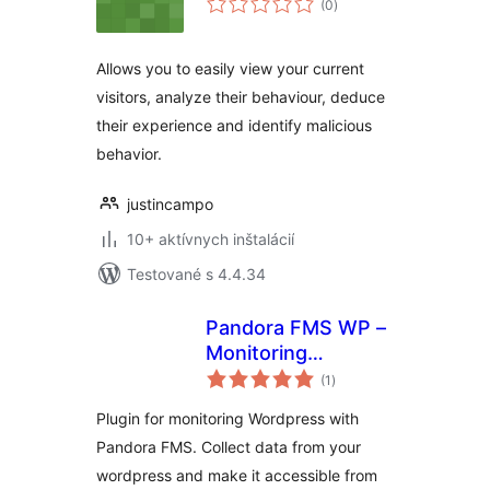
(0
)
hodnotenie
Allows you to easily view your current
visitors, analyze their behaviour, deduce
their experience and identify malicious
behavior.
justincampo
10+ aktívnych inštalácií
Testované s 4.4.34
Pandora FMS WP –
Monitoring
celkové
WordPress from
(1
)
hodnotenie
Pandora FMS
Plugin for monitoring Wordpress with
Pandora FMS. Collect data from your
wordpress and make it accessible from