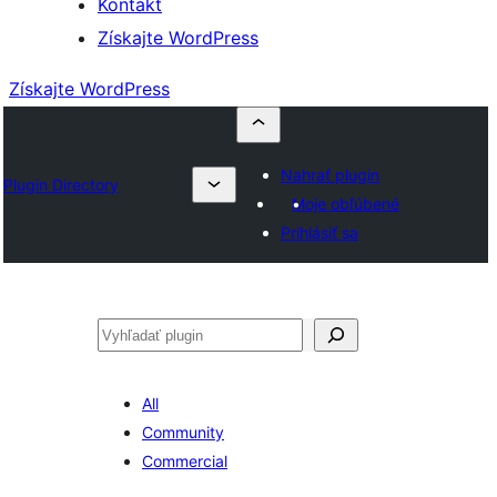
Kontakt
Získajte WordPress
Získajte WordPress
Nahrať plugin
Plugin Directory
Moje obľúbené
Prihlásiť sa
Hľadať
All
Community
Commercial