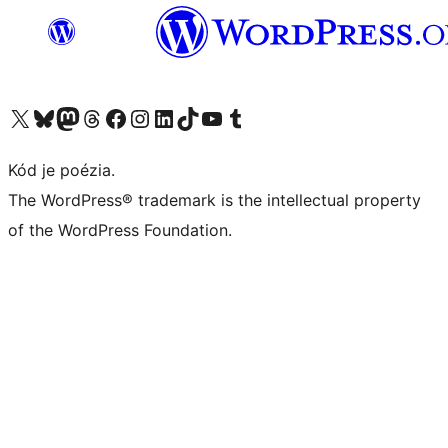
Navštívte náš účet na X (predtým Twitter)
Navštívte náš účet na platforme Bluesky
Navštívte náš účet na Mastodone
Navštívte náš účet na platforme Threads
Navštívte našu stránku na Facebooku
Navštívte náš účet Instagram
Navštívte náš účet LinkedIn
Navštívte náš účet na platforme TikTok
Navštívte náš kanál YouTube
Navštívte náš účet na platforme Tumblr
Kód je poézia.
The WordPress® trademark is the intellectual property
of the WordPress Foundation.