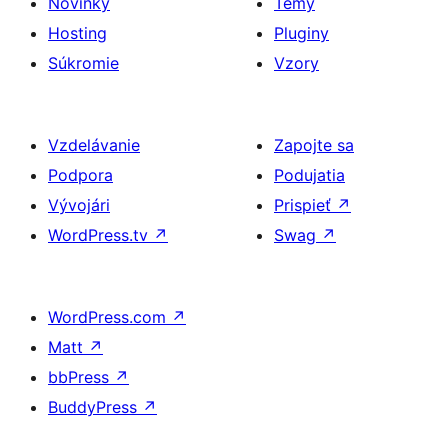
Novinky
Témy
Hosting
Pluginy
Súkromie
Vzory
Vzdelávanie
Zapojte sa
Podpora
Podujatia
Vývojári
Prispieť
↗
WordPress.tv
↗
Swag
↗
WordPress.com
↗
Matt
↗
bbPress
↗
BuddyPress
↗